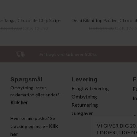
Tie Tanga, Chocolate Chip Stripe
KK 249,00
DKK 124,50
DKK 349,00
DKK 174,
Fri fragt ved køb over 500kr.
Spørgsmål
Levering
F
Ombytning, retur,
Fragt & Levering
F
reklamation eller andet? -
Ombytning
I
Klik her
Returnering
Julegaver
A
Hvor er min pakke? Se
VI GIVER DIG 2
Klik
tracking og mere -
H
LINGERI, LIGE 
her
P