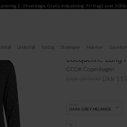
Levering 1-3 hverdage. Gratis indpakning. Fri fragt over 500kr
detøj
Undertøj
Nattøj
Strømper
Mærker
Gavekor
Jacqueline Lang 
CCDK Copenhagen
Dkk 399,00
Dkk 119
Farve
DARK GREY MELANGE
XS