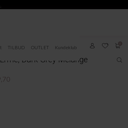
.
0
t
TILBUD
OUTLET
Kundeklub
Ærme, Dark Grey Melange
,70