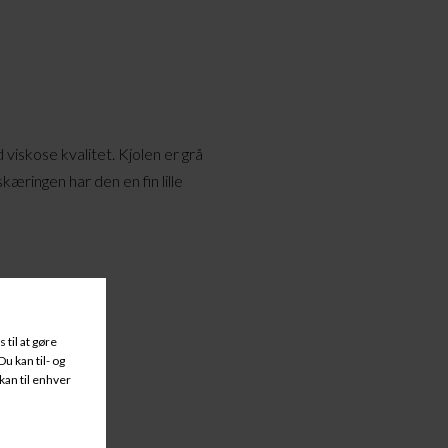
d viskose kvalitet. Kjolen er grå
kæringen har den en fin lille