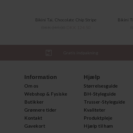
Bikini Tai, Chocolate Chip Stripe
Bikini 
DKK 249,00
DKK 124,50
D
Gratis indpakning
Information
Hjælp
Om os
Størrelsesguide
Webshop & Fysiske
BH-Styleguide
Butikker
Trusser-Styleguide
Grønnere tider
Kvaliteter
Kontakt
Produktpleje
Gavekort
Hjælp til ham