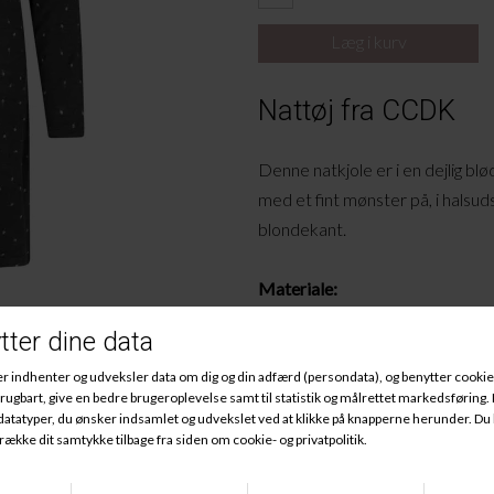
Nattøj fra CCDK
Denne natkjole er i en dejlig blø
med et fint mønster på, i halsuds
blondekant.
Materiale:
95%
Viskose
, 5% Elastan.