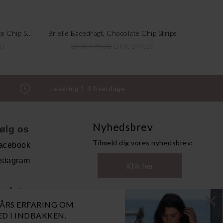
Demi Bikini Top Padded, Chocolate Chip Stripe
Brielle Badedragt, Chocolate Chip Stripe
50
DKK 499,00
DKK 249,50
Levering 1-3 hverdage
Nyhedsbrev
ølg os
Tilmeld dig vores nyhedsbrev:
acebook
nstagram
Klik her
ndet
0 ÅRS ERFARING OM
andelsbetingelser
NED I INDBAKKEN.
ersonoplysninger