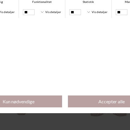
Andre købte også
-50%