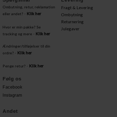
Ombytning, retur, reklamation
Fragt & Levering
Klik her
eller andet? -
Ombytning
Returnering
Hvor er min pakke? Se
Julegaver
Klik her
tracking og mere -
Ændringer/tilføjelser til din
Klik her
ordre? -
Klik her
Penge retur? -
Følg os
Facebook
Instagram
Andet