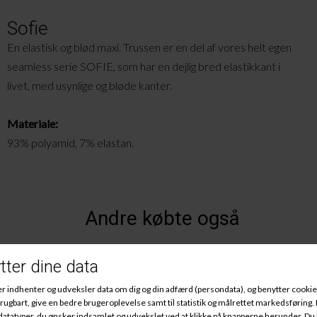
Sofie
En elastisk og blød maxi. Trussen er en del af vores helt egen
seamless serie SOFIE, som har en dejlig bred elastikkant i
livet, med usynlige og bløde kanter.
Materiale:
93% polyamid, 7% elastan.
Andre købte også
Køb 2 stk for 200 kr
Køb 2 stk for 200 kr