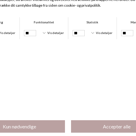
Sofie String, Råhvid
Sofie Maxi, Råhvid
DKK 119,95
DKK 119,95
Køb 2 stk for 200 kr
Køb 2 stk for 250 kr.
Sofie Tai, Råhvid
Maja Bambus Tai, Råhvid
DKK 119,95
DKK 139,95