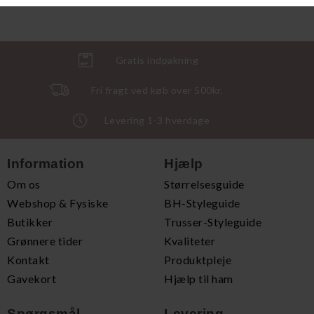
Gratis indpakning
Fri fragt ved køb over 500kr.
Levering 1-3 hverdage
Information
Hjælp
Om os
Størrelsesguide
Webshop & Fysiske
BH-Styleguide
Butikker
Trusser-Styleguide
Grønnere tider
Kvaliteter
Kontakt
Produktpleje
Gavekort
Hjælp til ham
Spørgsmål
Levering