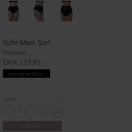
Sofie Maxi, Sort
Hosbond
DKK 119,95
Køb 2 stk for 200 kr
S
M
L
XL
XXL