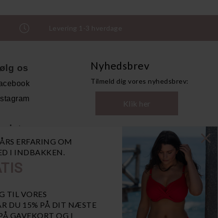
Levering 1-3 hverdage
Nyhedsbrev
ølg os
Tilmeld dig vores nyhedsbrev:
acebook
nstagram
Klik her
ndet
0 ÅRS ERFARING OM
andelsbetingelser
NED I INDBAKKEN.
ersonoplysninger
TIS
bn GDPR-popup
iaBill
G TIL VORES
R DU 15% PÅ DIT NÆSTE
 PÅ GAVEKORT OG I