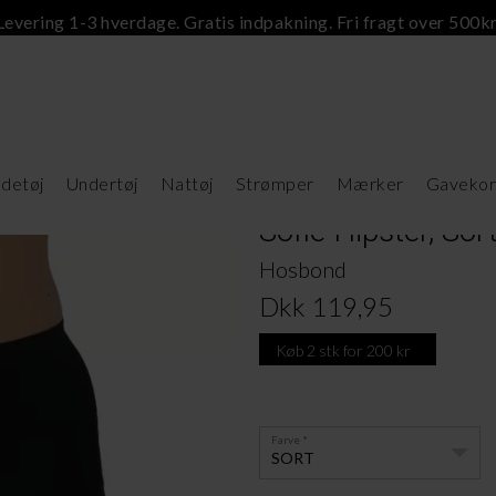
Levering 1-3 hverdage. Gratis indpakning. Fri fragt over 500kr
detøj
Undertøj
Nattøj
Strømper
Mærker
Gavekor
Sofie Hipster, Sor
Hosbond
Dkk 119,95
Køb 2 stk for 200 kr
Farve
SORT