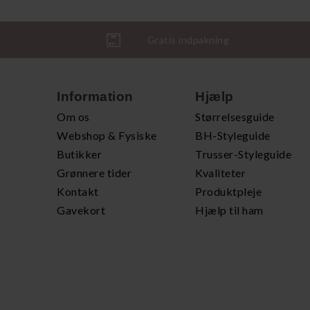
Gratis indpakning
Information
Hjælp
Om os
Størrelsesguide
Webshop & Fysiske
BH-Styleguide
Butikker
Trusser-Styleguide
Grønnere tider
Kvaliteter
Kontakt
Produktpleje
Gavekort
Hjælp til ham