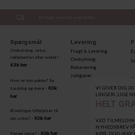
Fri fragt ved køb over 500kr.
Spørgsmål
Levering
F
Ombytning, retur,
Fragt & Levering
F
reklamation eller andet? -
Ombytning
I
Klik her
Returnering
Julegaver
A
Hvor er min pakke? Se
VI GIVER DIG 2
Klik
tracking og mere -
H
LINGERI, LIGE 
her
P
HELT GRA
Å
Ændringer/tilføjelser til
V
Klik her
din ordre? -
VED TILMELDIN
NYHEDSBREV FÅ
Klik her
KØB, DOG IKKE
Penge retur? -