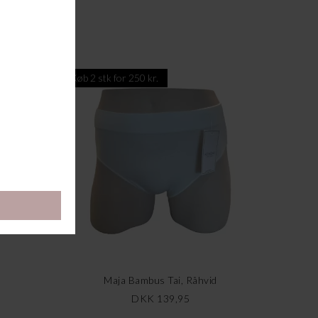
Køb 2 stk for 250 kr.
Maja Bambus Tai, Råhvid
DKK 139,95