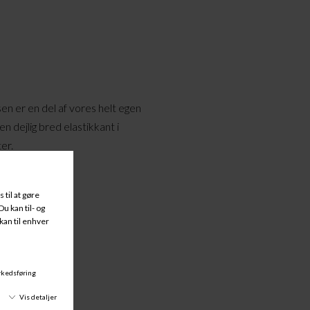
sen er en del af vores helt egen
 dejlig bred elastikkant i
er.