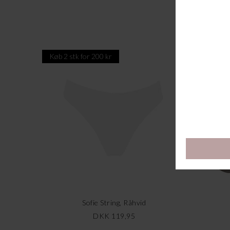
Køb 2 stk for 200 kr
Køb 2 st
Sofie String, Råhvid
DKK 119,95