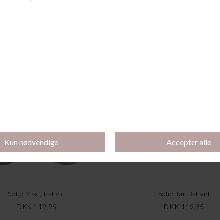
Andre købte også
k for 200 kr
Køb 2 stk for 200 kr
Sofie Maxi, Råhvid
Sofie Tai, Råhvid
DKK 119,95
DKK 119,95