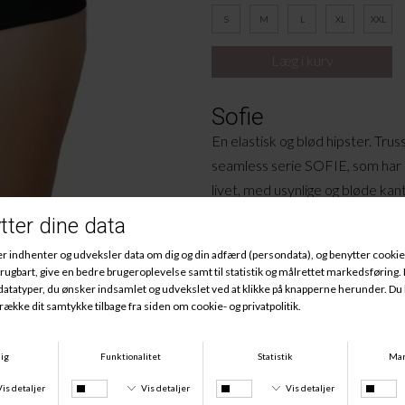
S
M
L
XL
XXL
Sofie
En elastisk og blød hipster. Trus
seamless serie SOFIE, som har en
livet, med usynlige og bløde kant
Materiale:
93% polyamid, 7% elastan.