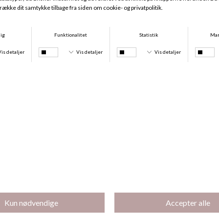
San Angel Luxury String, Water Blue
San Angel String, Water Blue
DKK 449,00
DKK 399,00
San Angel Maxi, Water Blue
San Angel Tai, Water Blue
DKK 449,00
DKK 399,00