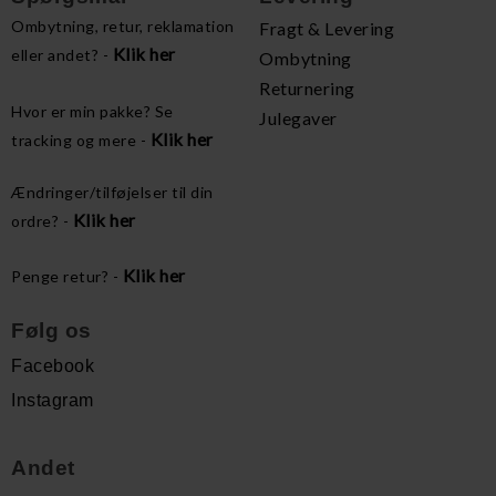
Ombytning, retur, reklamation
Fragt & Levering
Klik her
eller andet? -
Ombytning
Returnering
Hvor er min pakke? Se
Julegaver
Klik her
tracking og mere -
Ændringer/tilføjelser til din
Klik her
ordre? -
Klik her
Penge retur? -
Følg os
Facebook
Instagram
Andet