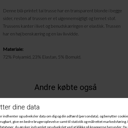
Denne blå-printet tai trusse har en transparent blonde i begge
sider, resten af trussen er et uigennemsigtigt og ternet stof.
Trussens kanter i livet og benudskæringen er elastisk. Trussen
har en høj benskæring og en lav livvidde.
Materiale:
72% Polyamid, 23% Elastan, 5% Bomuld.
Andre købte også