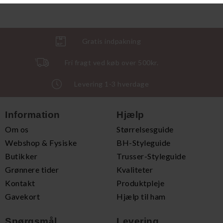
Gratis indpakning
Fri fragt ved køb over 500kr.
Levering 1-3 hverdage
Information
Hjælp
Om os
Størrelsesguide
Webshop & Fysiske
BH-Styleguide
Butikker
Trusser-Styleguide
Grønnere tider
Kvaliteter
Kontakt
Produktpleje
Gavekort
Hjælp til ham
Spørgsmål
Levering