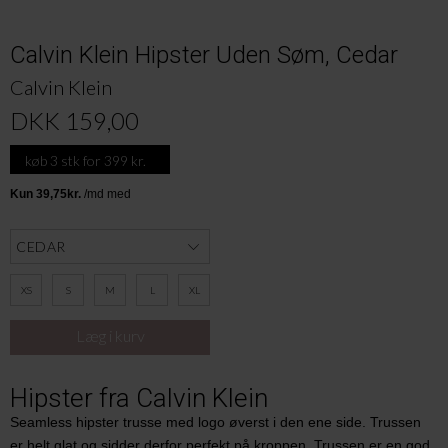
Calvin Klein Hipster Uden Søm, Cedar
Calvin Klein
DKK 159,00
køb 3 stk for 399 kr.
XS
S
M
L
XL
Hipster fra Calvin Klein
Seamless hipster trusse med logo øverst i den ene side. Trussen
er helt glat og sidder derfor perfekt på kroppen.
Trussen er en god