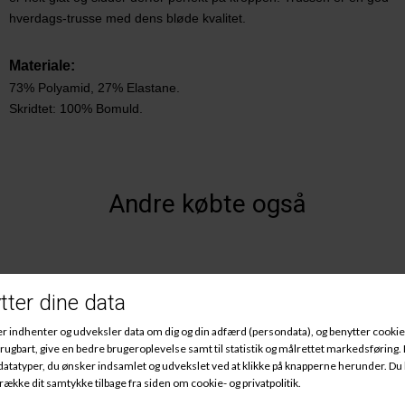
hverdags-trusse med dens bløde kvalitet.
M
ateriale:
73% Polyamid, 27% Elastane.
Skridtet: 100% Bomuld.
Andre købte også