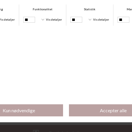
Icon Cotton Modal Tai, Poseidon Blue
Icon Cotton Modal String, Poseidon Blue
DKK 209,00
DKK 189,00
Icon Cotton Modal Lift Top, Poseidon Blue
Icon Cotton Modal Top, Poseidon Blue
DKK 399,00
DKK 289,00