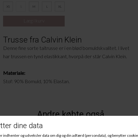
XS
S
M
L
XL
Trusse fra Calvin Klein
Denne fine sorte taitrusse er i en blød bomuldskvalitet. I livet
har trussen en tynd elastikkant, hvorpå der står Calvin Klein.
Materiale:
Stof: 90% Bomuld, 10% Elastan.
Andre købte også