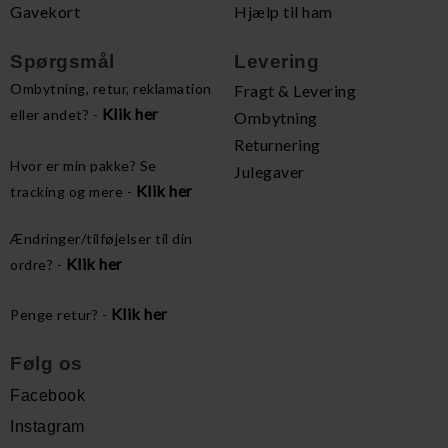
Gavekort
Hjælp til ham
Spørgsmål
Levering
Ombytning, retur, reklamation
Fragt & Levering
Klik her
eller andet? -
Ombytning
Returnering
Hvor er min pakke? Se
Julegaver
Klik her
tracking og mere -
Ændringer/tilføjelser til din
Klik her
ordre? -
Klik her
Penge retur? -
Følg os
Facebook
Instagram