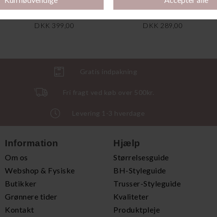
Icon Cotton Modal Lift Top, Poseidon Blue
Icon Cotton Modal Top, Poseidon Blue
DKK 399,00
DKK 289,00
Gratis indpakning
Fri fragt ved køb over 500kr.
Levering 1-3 hverdage
Information
Hjælp
Om os
Størrelsesguide
Webshop & Fysiske
BH-Styleguide
Butikker
Trusser-Styleguide
Grønnere tider
Kvaliteter
Kontakt
Produktpleje