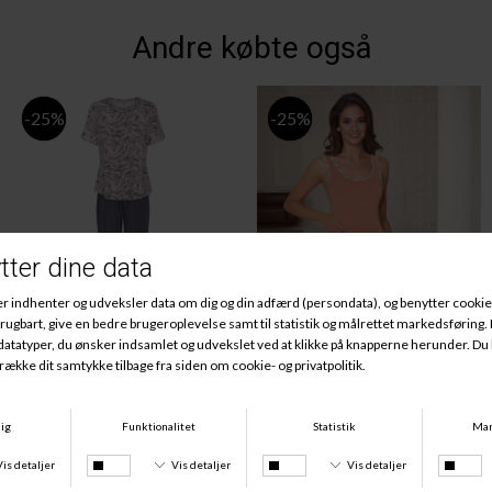
Andre købte også
-25%
-25%
Bambus Pyjamas, Blushed Safari
Bambus Pyjamas, Desert Garden
DKK 499,00
DKK 374,25
DKK 399,00
DKK 299,25
-25%
-25%