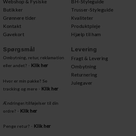
Webshop & Fysiske
BH-Styleguide
Butikker
Trusser-Styleguide
Grønnere tider
Kvaliteter
Kontakt
Produktpleje
Gavekort
Hjælp til ham
Spørgsmål
Levering
Ombytning, retur, reklamation
Fragt & Levering
Klik her
eller andet? -
Ombytning
Returnering
Hvor er min pakke? Se
Julegaver
Klik her
tracking og mere -
Ændringer/tilføjelser til din
Klik her
ordre? -
Klik her
Penge retur? -