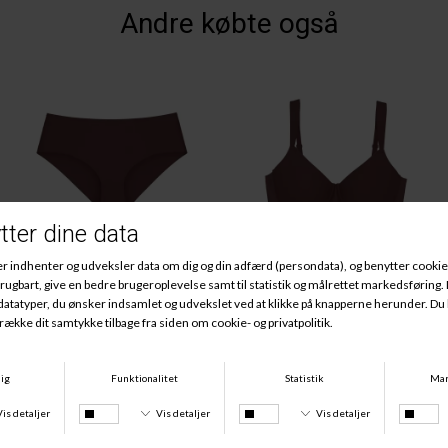
Andre købte også
Essential Hipster, Velvet Chocolate
Essential Minimizer TWX, Velvet Chocolate
DKK 229,00
DKK 479,00
Køb 3 stk for 350 kr
Køb 3 stk for 350 kr