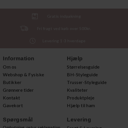
Gratis indpakning
Fri fragt ved køb over 500kr.
Levering 1-3 hverdage
Information
Hjælp
Om os
Størrelsesguide
Webshop & Fysiske
BH-Styleguide
Butikker
Trusser-Styleguide
Grønnere tider
Kvaliteter
Kontakt
Produktpleje
Gavekort
Hjælp til ham
Spørgsmål
Levering
Ombytning, retur, reklamation
Fragt & Levering