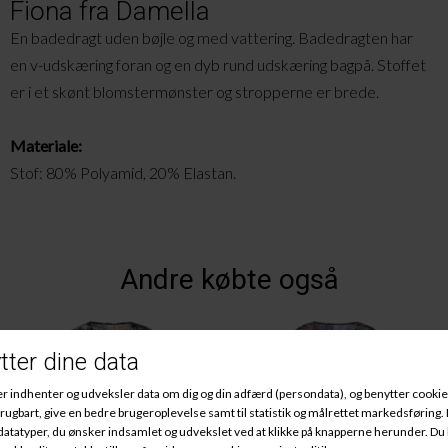
Fiona fra Damella
En badedragt uden bøjle og med vattering. Badedragten har
en
v-udskæring
foran og en dyb rund udskæring bagpå. Stoffet
er i et skønt blomstermønster og stropperne er brede.
Materiale:
Stof: 80% Polyamid, 20% Elastan.
Andre købte også