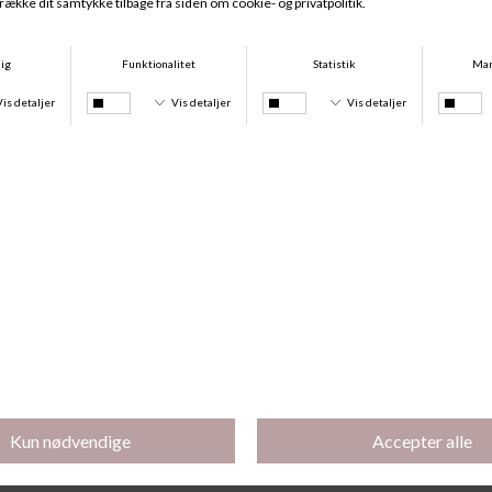
Selma Cover Up, Black
Selma Cover Up, Multicolor
DKK 699,00
DKK 699,00
Claire Badedragt, Multicolor
Jennifer Badedragt, Multicolor
DKK 599,00
DKK 699,00