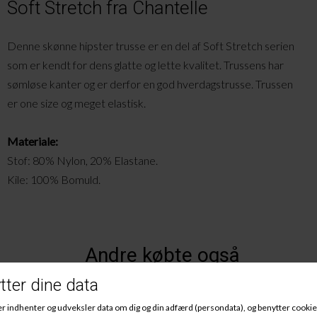
Soft Stretch fra Chantelle
Denne skønne hipster trusse er en del af Soft Stretch serien
som er kendt for dens glatte og lette kvalitet. Trussens har
sømløse kanter og er derfor en god hverdagstrusse. Trussen
er one size og meget elastisk.
Materiale:
Stof: 80% Nylon, 20% Elastane.
Kile: 100% Bomuld.
Andre købte også
-25%