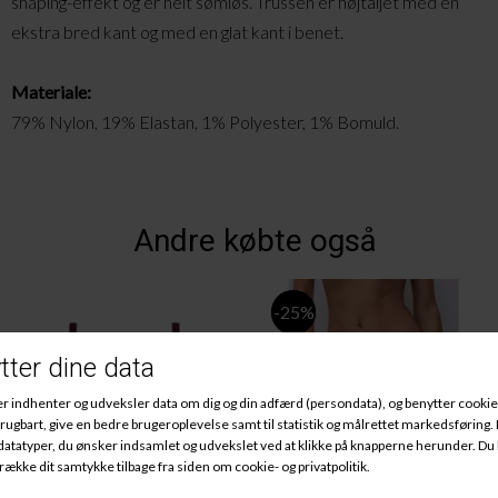
shaping
-effekt og er helt sømløs. Trussen er højtaljet med en
ekstra bred kant og med en glat kant i benet.
Materiale:
79% Nylon, 19% Elastan, 1% Polyester, 1% Bomuld.
Andre købte også
-25%