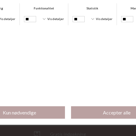
Magnifique Minimizer, Red Raspberry
Bikini Tanga Tie, Lagoon And Tie Dye
DKK 669,95
DKK 299,95
DKK 224,96
-25%
-25%
Bikini Tanga, Lagoon And Tie Dye
Bikini Top, Lagoon Tie And Dye
DKK 299,95
DKK 224,96
DKK 449,95
DKK 337,46
Gratis indpakning