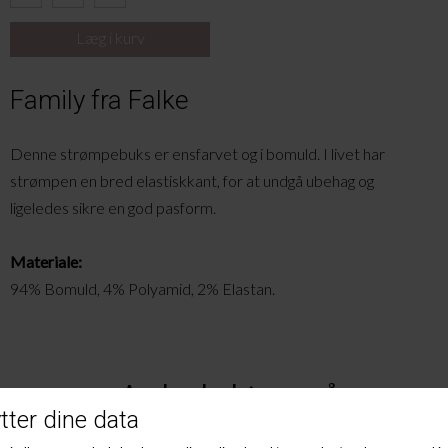
Family fra Falke
Denne strømpebuks er ensfarvet og i bomuld. I livet har
strømpen en bred elastiskkant, for at undgå ubehag og
ligeledes sikre en god pasform.
Materiale:
94% Bomuld, 4% Polyamid, 2% Elastan.
Andre købte også