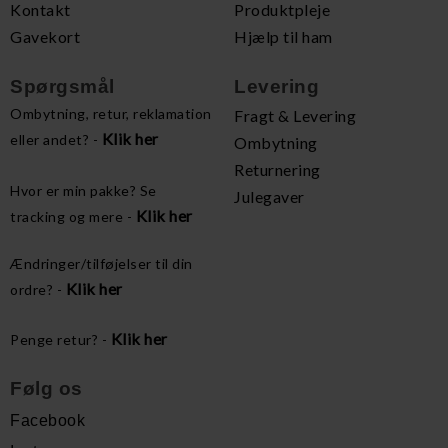
Kontakt
Produktpleje
Gavekort
Hjælp til ham
Spørgsmål
Levering
Ombytning, retur, reklamation
Fragt & Levering
Klik her
eller andet? -
Ombytning
Returnering
Hvor er min pakke? Se
Julegaver
Klik her
tracking og mere -
Ændringer/tilføjelser til din
Klik her
ordre? -
Klik her
Penge retur? -
Følg os
Facebook