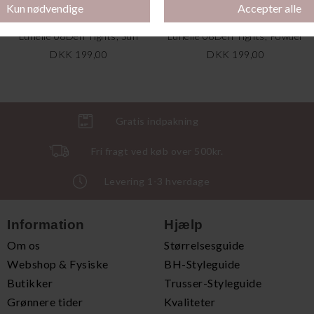
Lunelle 08Den Tights, Sun
Lunelle 08Den Tights, Powder
DKK 199,00
DKK 199,00
Gratis indpakning
Fri fragt ved køb over 500kr.
Levering 1-3 hverdage
Information
Hjælp
Om os
Størrelsesguide
Webshop & Fysiske
BH-Styleguide
Butikker
Trusser-Styleguide
Grønnere tider
Kvaliteter