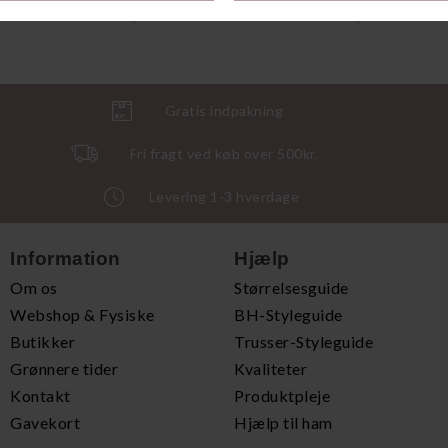
DKK 799,00
DKK 499,00
Gratis indpakning
Fri fragt ved køb over 500kr.
Levering 1-3 hverdage
Information
Hjælp
Om os
Størrelsesguide
Webshop & Fysiske
BH-Styleguide
Butikker
Trusser-Styleguide
Grønnere tider
Kvaliteter
Kontakt
Produktpleje
Gavekort
Hjælp til ham