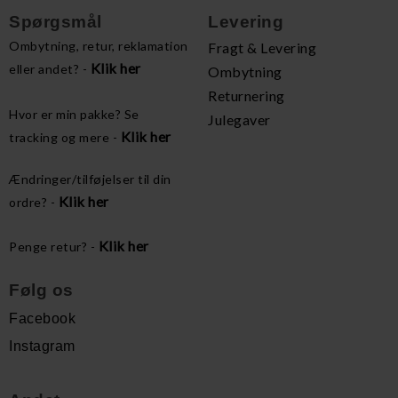
Spørgsmål
Levering
Ombytning, retur, reklamation
Fragt & Levering
Klik her
eller andet? -
Ombytning
Returnering
Hvor er min pakke? Se
Julegaver
Klik her
tracking og mere -
Ændringer/tilføjelser til din
Klik her
ordre? -
Klik her
Penge retur? -
Følg os
Facebook
Instagram