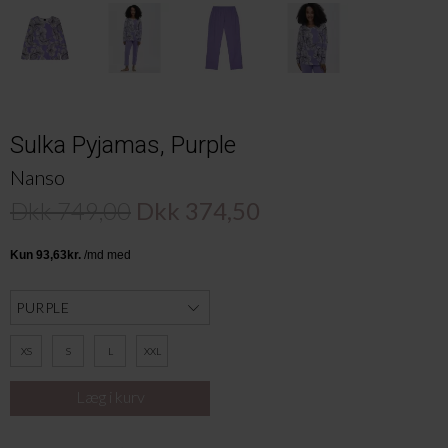
Sulka Pyjamas, Purple
Nanso
Dkk 749,00
Dkk 374,50
XS
S
L
XXL