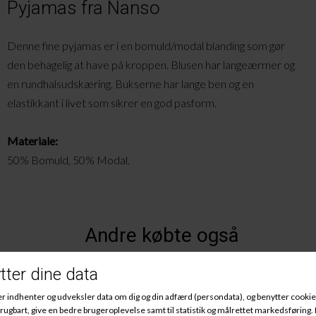
Pyjamas fra Nanso
Denne fine pyjamas er i en bomuld/modal blanding som gør
den behagelig at have på kroppen. Blusen har langeærmer og
en rundhalsudskæring. Bukserne har lange ben og en
elastikkant i livet som sikrer en god pasform.
Materiale:
50% Bomuld, 50% Modal.
Andre købte også