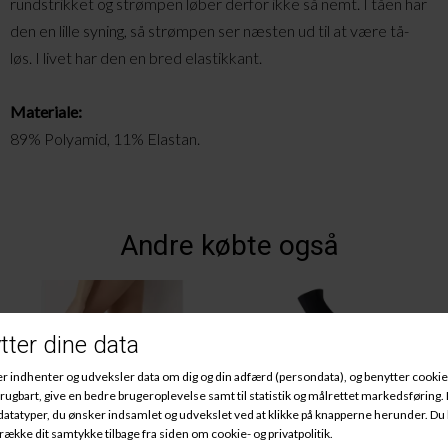
rundstrikket og strømpen løber derfor ikke så nemt. I tåen har
den en lille syning, så strømpen ser næsten ud til at være tå-
løs. I livet har den en bred elastikkant.
Materiale:
89% Polyamid, 11% Elastan.
Andre købte også