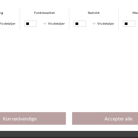
Nives Knæstrømper Uld, Brown
Demi Bas Opaque 50, Black
DKK 169,00
DKK 79,00
Køb 3 stk for 180 kr.
Chic Stay-Ups, Nude
Mi-Bas Jeune Knee-High, Nude
DKK 150,00
DKK 75,00