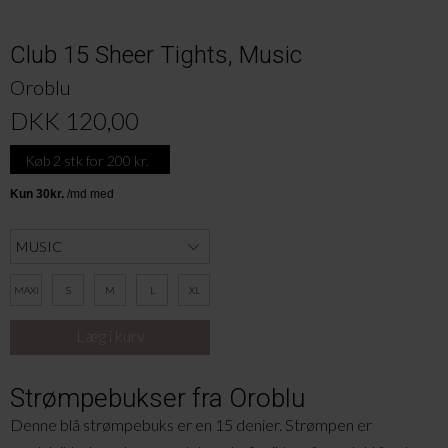
Club 15 Sheer Tights, Music
Oroblu
DKK 120,00
Køb 2 stk for 200 kr.
MAXI
S
M
L
XL
Strømpebukser fra Oroblu
Denne blå strømpebuks er en 15 denier. Strømpen er