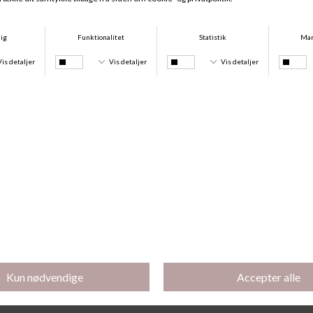
Nives Knæstrømper Uld, Brown
Demi Bas Opaque 50, Black
DKK 169,00
DKK 79,00
Køb 3 stk for 180 kr.
Chic Stay-Ups, Nude
Mi-Bas Jeune Knee-High, Nude
DKK 150,00
DKK 75,00