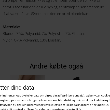
Strømpen er rundstrikket og strømpen løber derfor ikke så
nemt. I tåen har den en lille syning, så strømpen ser næsten ud
til at være tå-løs. Øverst har den en bred blondekant.
Materiale:
Blonde: 76% Polyamid, 7% Polyester, 7% Elastan.
Nylon: 87% Polyamid, 13% Elastan.
Andre købte også