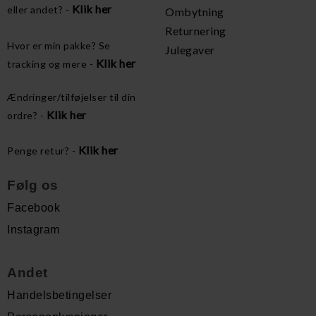
Klik her
eller andet? -
Ombytning
Returnering
Hvor er min pakke? Se
Julegaver
Klik her
tracking og mere -
Ændringer/tilføjelser til din
Klik her
ordre? -
Klik her
Penge retur? -
Følg os
Facebook
Instagram
Andet
Handelsbetingelser