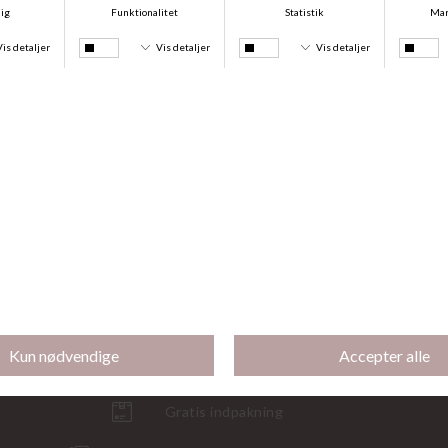
Bambus Pyjamas, Blushed Safari
Bambus Pyjamas, Desert Garden
DKK 499,00
DKK 374,25
DKK 399,00
DKK 299,25
-25%
-25%
Bambus Pyjamas, Desert Butterfly
Bambus Natkjole, Desert Butterfly
DKK 499,00
DKK 374,25
DKK 399,00
DKK 299,25
Gratis indpakning