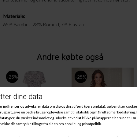
Materiale:
65% Bambus, 28% Bomuld, 7% Elastan.
Andre købte også
-25%
-25%