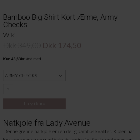
Bamboo Big Shirt Kort Ærme, Army
Checks
Wiki
Dkk 349,00
Dkk 174,50
S
Natkjole fra Lady Avenue
Denne grønne natkjole er i en dejlig bambus kvalitet. Kjolen har
korteærmer og en rund halsudskæring i et fint ternetmønster.