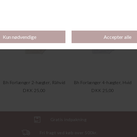
DKK 25,00
DKK 25,00
Bh Forlænger 2-hægter, Råhvid
Bh Forlænger 4-hægter, Hvid
DKK 25,00
DKK 25,00
Gratis indpakning
Fri fragt ved køb over 500kr.