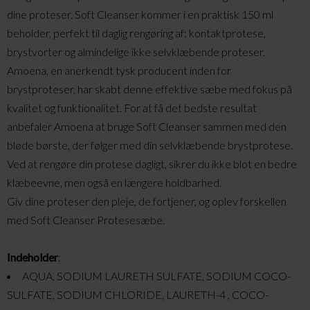
dine proteser. Soft Cleanser kommer i en praktisk 150 ml
beholder, perfekt til daglig rengøring af: kontaktprotese,
brystvorter og almindelige ikke selvklæbende proteser.
Amoena, en anerkendt tysk producent inden for
brystproteser, har skabt denne effektive sæbe med fokus på
kvalitet og funktionalitet. For at få det bedste resultat
anbefaler Amoena at bruge Soft Cleanser sammen med den
bløde børste, der følger med din selvklæbende brystprotese.
Ved at rengøre din protese dagligt, sikrer du ikke blot en bedre
klæbeevne, men også en længere holdbarhed.
Giv dine proteser den pleje, de fortjener, og oplev forskellen
med Soft Cleanser Protesesæbe.
Indeholder
:
AQUA, SODIUM LAURETH SULFATE, SODIUM COCO-
SULFATE, SODIUM CHLORIDE, LAURETH-4 , COCO-