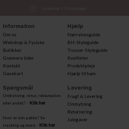
Levering 1-3 hverdage
Information
Hjælp
Om os
Størrelsesguide
Webshop & Fysiske
BH-Styleguide
Butikker
Trusser-Styleguide
Grønnere tider
Kvaliteter
Kontakt
Produktpleje
Gavekort
Hjælp til ham
Spørgsmål
Levering
Ombytning, retur, reklamation
Fragt & Levering
Klik her
eller andet? -
Ombytning
Returnering
Hvor er min pakke? Se
Julegaver
Klik her
tracking og mere -