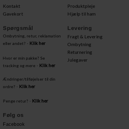
Kontakt
Produktpleje
Gavekort
Hjælp til ham
Spørgsmål
Levering
Ombytning, retur, reklamation
Fragt & Levering
Klik her
eller andet? -
Ombytning
Returnering
Hvor er min pakke? Se
Julegaver
Klik her
tracking og mere -
Ændringer/tilføjelser til din
Klik her
ordre? -
Klik her
Penge retur? -
Følg os
Facebook