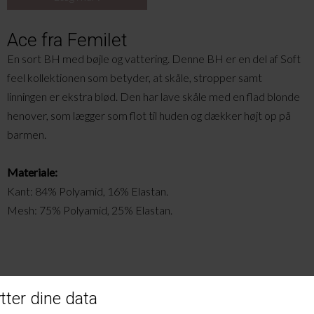
Ace fra Femilet
En sort BH med bøjle og vattering. Denne BH er en
del af Soft
feel kollektionen som betyder, at skåle, stropper samt
linningen er ekstra blød. Den
har lave skåle med en flad blonde
henover, som lægger som flot til huden og dækker højt op på
barmen.
Materiale:
Kant: 84% Polyamid, 16% Elastan.
Mesh: 75% Polyamid, 25% Elastan.
Andre købte også