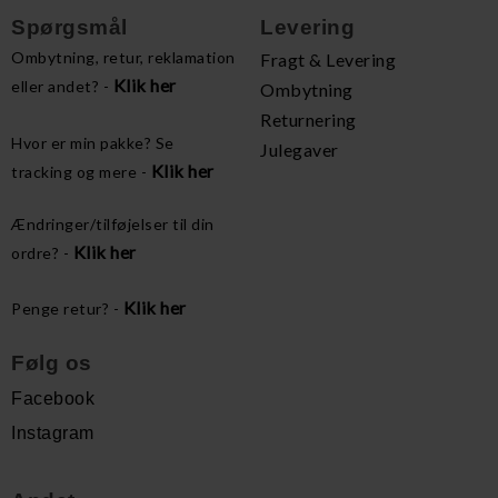
Spørgsmål
Levering
Ombytning, retur, reklamation
Fragt & Levering
Klik her
eller andet? -
Ombytning
Returnering
Hvor er min pakke? Se
Julegaver
Klik her
tracking og mere -
Ændringer/tilføjelser til din
Klik her
ordre? -
Klik her
Penge retur? -
Følg os
Facebook
Instagram