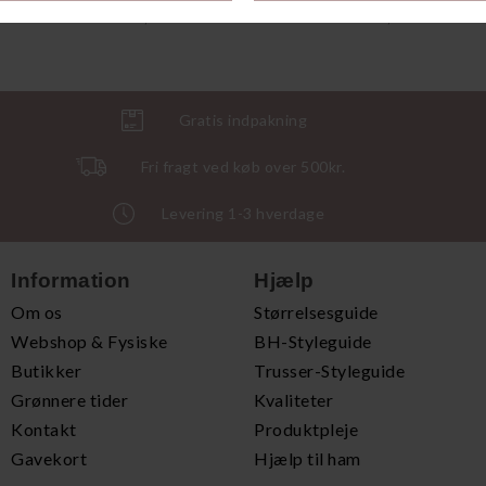
DKK 599,00
DKK 699,00
Gratis indpakning
Fri fragt ved køb over 500kr.
Levering 1-3 hverdage
Information
Hjælp
Om os
Størrelsesguide
Webshop & Fysiske
BH-Styleguide
Butikker
Trusser-Styleguide
Grønnere tider
Kvaliteter
Kontakt
Produktpleje
Gavekort
Hjælp til ham