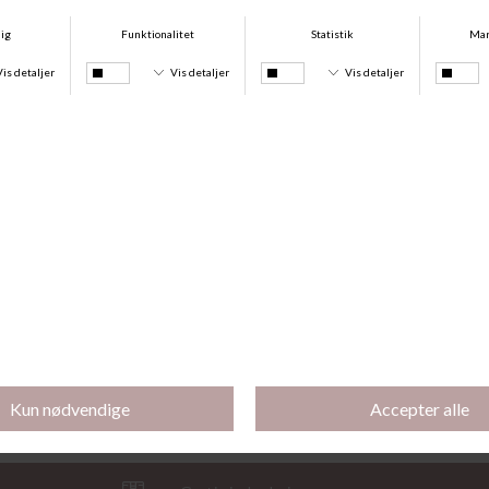
Icon Cotton Modal Tai, Poseidon Blue
Icon Cotton Modal String, Poseidon Blue
DKK 209,00
DKK 189,00
Icon Cotton Modal Lift Top, Poseidon Blue
Icon Cotton Modal Top, Poseidon Blue
DKK 399,00
DKK 289,00