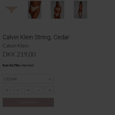
Calvin Klein String, Cedar
Calvin Klein
DKK 219,00
XS
S
M
L
XL