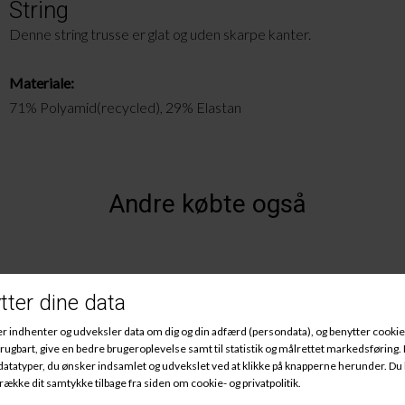
String
Denne string trusse er glat og uden skarpe kanter.
Materiale:
71% Polyamid(recycled), 29% Elastan
Andre købte også