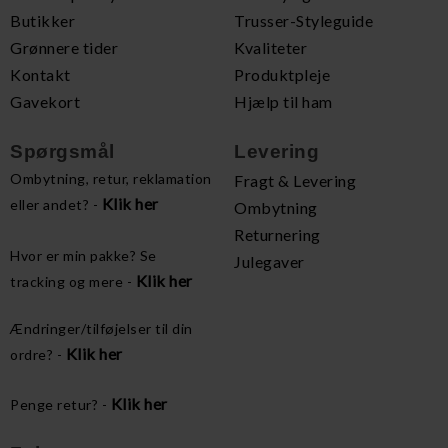
Butikker
Trusser-Styleguide
Grønnere tider
Kvaliteter
Kontakt
Produktpleje
Gavekort
Hjælp til ham
Spørgsmål
Levering
Ombytning, retur, reklamation
Fragt & Levering
Klik her
eller andet? -
Ombytning
Returnering
Hvor er min pakke? Se
Julegaver
Klik her
tracking og mere -
Ændringer/tilføjelser til din
Klik her
ordre? -
Klik her
Penge retur? -