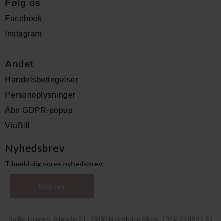
Følg os
Facebook
Instagram
Andet
Handelsbetingelser
Personoplysninger
Åbn GDPR-popup
ViaBill
Nyhedsbrev
Tilmeld dig vores nyhedsbrev:
Klik her
Sofie Lingeri, Algade 21, 7900 Nykøbing Mors, CVR 21883573