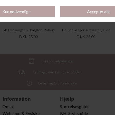
Bh Forlænger 2-hægter, Råhvid
Bh Forlænger 4-hægter, Hvid
DKK 25,00
DKK 25,00
Gratis indpakning
Fri fragt ved køb over 500kr.
Levering 1-3 hverdage
Information
Hjælp
Om os
Størrelsesguide
Webshop & Fysiske
BH-Styleguide