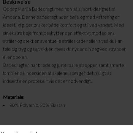
Beskrivelse
Opdag Manila Badedragt med høh hals i sort, designet af
Amoena. Denne badedragt uden bøjle og med vattering er
ideel til dig, der ønsker både komfort og stil ved vandet. Med
sin ekstra høje front beskytter den effektivt mod solens
stråler og dækker eventuelle stråleskader eller ar, så du kan
føle dig tryg og selvsikker, mens du nyder din dag ved stranden
eller poolen.
Badedragten har brede og justerbare stropper, samt smarte
lommer på indersiden af skålene, som gør det muligt at
indsætte en protese, hvis det er nødvendigt.
Materiale
:
80% Polyamid, 20% Elastan