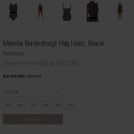
Manila Badedragt Høj Hals, Black
Amoena
Dkk 795,00
Dkk 477,00
38B
46B
46D
48B
48D
50D