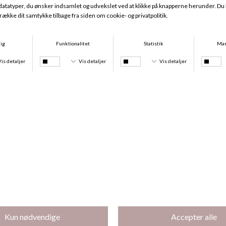
Thermo Leggings, Brun
Thermo Leggings, Sort
DKK 299,00
DKK 149,50
DKK 299,00
DKK 149,50
50,-
50,-
Irene Brazilian, Sort
Irene Brazilian, Hvid