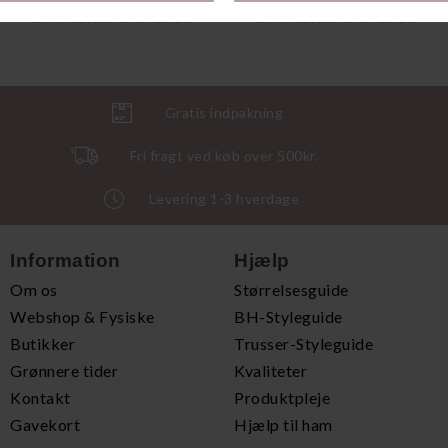
DKK 169,00
DKK 50,00
DKK 169,00
DKK 50,00
Gratis indpakning
Fri fragt ved køb over 500kr.
Levering 1-3 hverdage
Information
Hjælp
Om os
Størrelsesguide
Webshop & Fysiske
BH-Styleguide
Butikker
Trusser-Styleguide
Grønnere tider
Kvaliteter
Kontakt
Produktpleje
Gavekort
Hjælp til ham