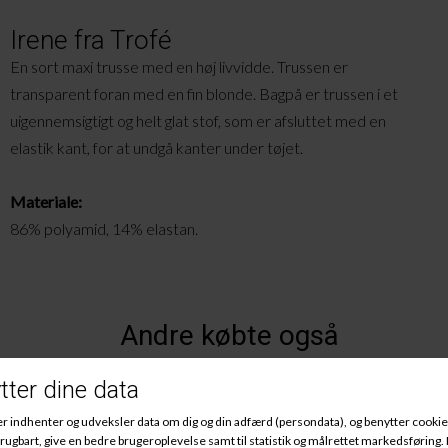
Irene fra Trofé
En sort maxi trusse med en høj livvidde. Trussen er
transparent foran med en fin blonde. Bagpå er trussen i et
uigennemsigtigt og helt glat stof, som er afsluttet med en
elastik kant, for at undgå kanter under tøjet.
Materiale:
86% polyamid, 14% elastan.
Andre købte også
-50%
-50%