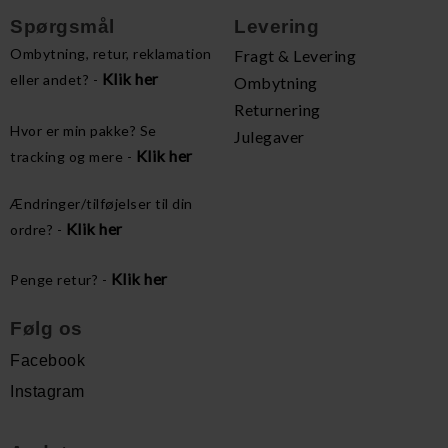
Spørgsmål
Levering
Ombytning, retur, reklamation
Fragt & Levering
Klik her
eller andet? -
Ombytning
Returnering
Hvor er min pakke? Se
Julegaver
Klik her
tracking og mere -
Ændringer/tilføjelser til din
Klik her
ordre? -
Klik her
Penge retur? -
Følg os
Facebook
Instagram