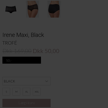
Irene Maxi, Black
TROFÉ
Dkk 169,00
Dkk 50,00
50,-
S
M
XL
XXL