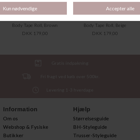
Body Tape Roll, Brown
Body Tape Roll, Beige
DKK 179,00
DKK 179,00
Gratis indpakning
Fri fragt ved køb over 500kr.
Levering 1-3 hverdage
Information
Hjælp
Om os
Størrelsesguide
Webshop & Fysiske
BH-Styleguide
Butikker
Trusser-Styleguide