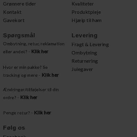
Grønnere tider
Kvaliteter
Kontakt
Produktpleje
Gavekort
Hjælp til ham
Spørgsmål
Levering
Ombytning, retur, reklamation
Fragt & Levering
Klik her
eller andet? -
Ombytning
Returnering
Hvor er min pakke? Se
Julegaver
Klik her
tracking og mere -
Ændringer/tilføjelser til din
Klik her
ordre? -
Klik her
Penge retur? -
Følg os