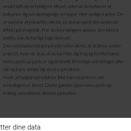
smukt løft og en fyldigere silhuet, uden at du behøver at
bekymre dig om ubehagelige stropper eller synlige kanter. De
er nemme at påsætte i din bh, så du kan opnå den ønskede
effekt på et øjeblik. Når du ikke længere ønsker den ekstra
støtte, kan du hurtigt tage dem ud.
Den selvklæbende gel på ydersiden sikrer, at skålene sidder
præcist, hvor de skal, så du kan føle dig tryg og komfortabel.
Vores push-up pads er også ideelle til festlige anledninger eller
når du bare vil føle dig ekstra selvsikker.
Husk, at hygiejneprodukter ikke kan returneres, når
emballagen er åbnet. Dette gælder også vores push-up
indlæg, som klistrer direkte på huden.
Andre købte også