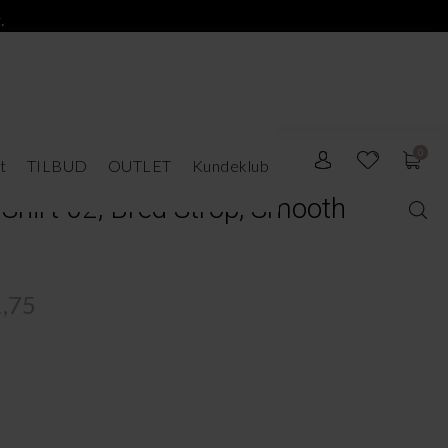
.
0
t
TILBUD
OUTLET
Kundeklub
Shirt 02, Bred Strop, Smooth
,75