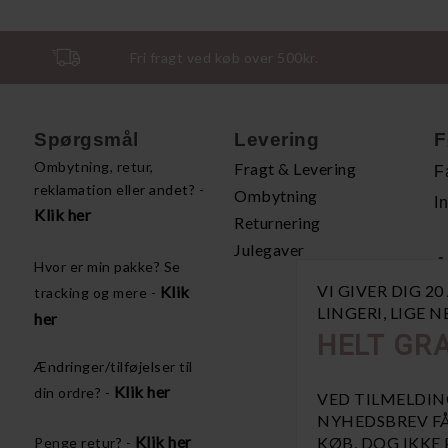
Fri fragt ved køb over 500kr.
Spørgsmål
Levering
F
Ombytning, retur,
Fragt & Levering
F
reklamation eller andet? -
Ombytning
I
Klik her
Returnering
Julegaver
A
Hvor er min pakke? Se
VI GIVER DIG 2
Klik
tracking og mere -
H
LINGERI, LIGE 
her
P
HELT GRA
Å
Ændringer/tilføjelser til
V
Klik her
din ordre? -
VED TILMELDIN
NYHEDSBREV FÅ
Klik her
KØB, DOG IKKE
Penge retur? -