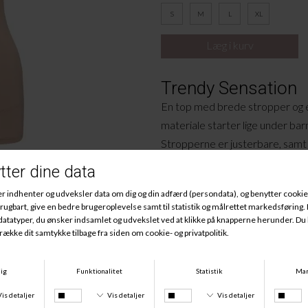
S
M
L
XL
Trendy Sensation
En top med brede stropper og e
materiale starter lige under bar
Stropperne er justerbare, sam
foran og bagpå.
Materiale:
87% Polyamid, 13% Elastan.