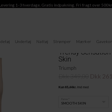
Levering 1-3 hverdage. Gratis indpakning. Fri fragt over 500kr
detøj
Undertøj
Nattøj
Strømper
Mærker
Gavekor
Trendy Sensation 
Skin
Triumph
Dkk 349,00
Dkk 261
Farve
SMOOTH SKIN