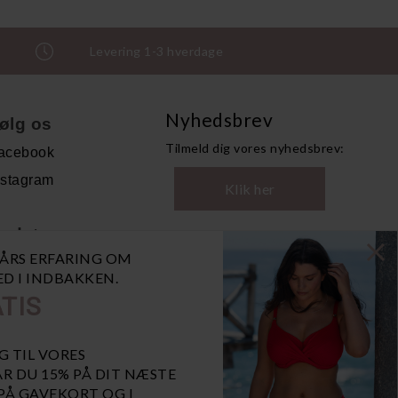
Levering 1-3 hverdage
Nyhedsbrev
ølg os
Tilmeld dig vores nyhedsbrev:
acebook
nstagram
Klik her
ndet
0 ÅRS ERFARING OM
andelsbetingelser
NED I INDBAKKEN.
ersonoplysninger
TIS
bn GDPR-popup
iaBill
G TIL VORES
R DU 15% PÅ DIT NÆSTE
 PÅ GAVEKORT OG I