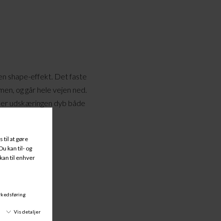
n shape-effekt. Det faste
men, og går hele vejen ned.
t er udskæringen dyb både