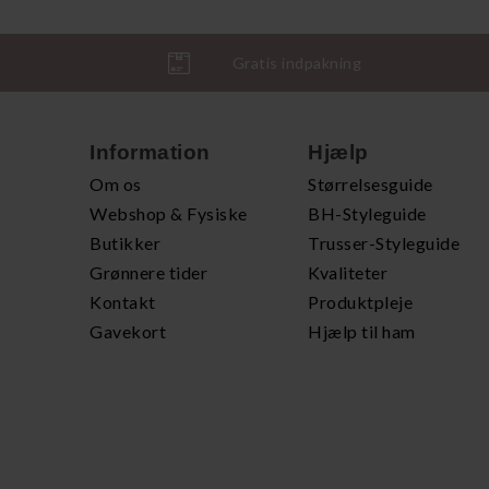
Gratis indpakning
Information
Hjælp
Om os
Størrelsesguide
Webshop & Fysiske
BH-Styleguide
Butikker
Trusser-Styleguide
Grønnere tider
Kvaliteter
Kontakt
Produktpleje
Gavekort
Hjælp til ham