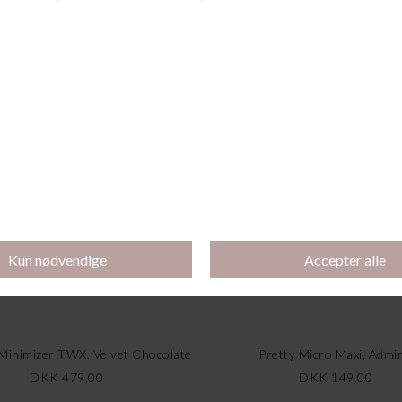
Andre købte også
Køb 3 stk for 350 kr
 Minimizer TWX, Velvet Chocolate
Pretty Micro Maxi, Admir
DKK 479,00
DKK 149,00