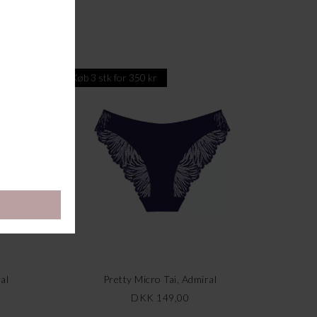
Køb 3 stk for 350 kr
al
Pretty Micro Tai, Admiral
DKK 149,00