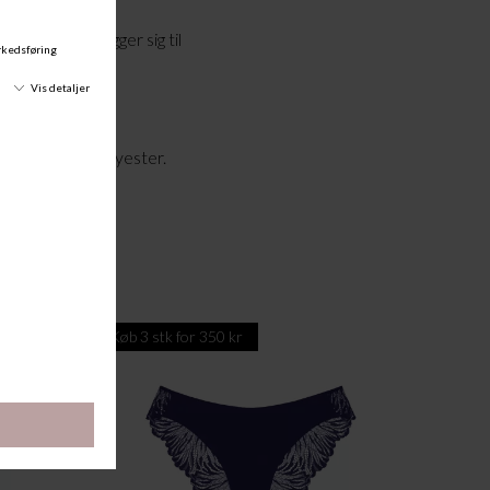
blonde, som lægger sig til
ing under tøjet.
Lyocell, 6% Polyester.
Køb 3 stk for 350 kr