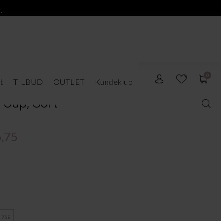
.
0
t
TILBUD
OUTLET
Kundeklub
-Cup, Sort
,75
75E