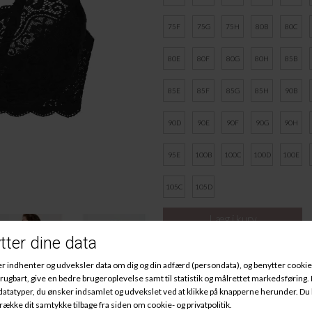
75F
75G
75H
80B
80C
80E
80F
80G
80H
85B
85E
85F
85G
85H
90B
90D
90E
90F
90G
90H
95E
100B
100C
100D
100E
105C
105D
Amourette
En bh med bøjle og uden vatterin
inddelt i to, den nederste del af 