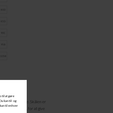
80D
85D
90C
95B
105B
g, i en sort farve. Skålen er
skålen har to lag, for at give