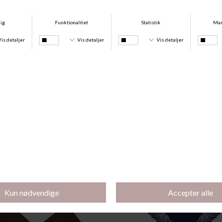
barmen en god support.
Den øverste del af skålen er en 
huden for at sikre en flot afslutn
Materiale:
62% Polyamid, 24% Elastan, 8% 
Andre købte også
Køb 3 stk for 350 kr