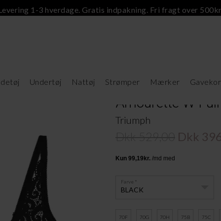
Levering 1-3 hverdage. Gratis indpakning. Fri fragt over 500kr
detøj
Undertøj
Nattøj
Strømper
Mærker
Gavekor
Amourette W Full
Triumph
Dkk 529,00
Dkk 396
Farve
BLACK
70F
70G
70H
75B
75C