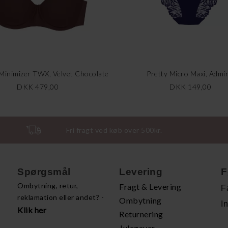
 Minimizer TWX, Velvet Chocolate
Pretty Micro Maxi, Admir
DKK 479,00
DKK 149,00
Fri fragt ved køb over 500kr.
Spørgsmål
Levering
F
Ombytning, retur,
Fragt & Levering
F
reklamation eller andet? -
Ombytning
I
Klik her
Returnering
Julegaver