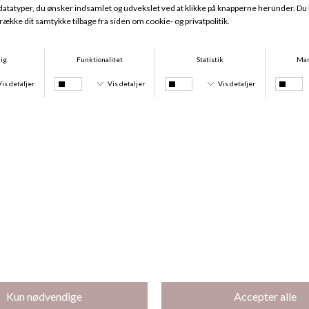
Essential Hipster, Velvet Chocolate
Essential Minimizer TWX, Velvet Chocolate
DKK 229,00
DKK 479,00
Køb 3 stk for 350 kr
Køb 3 stk for 350 kr
Pretty Micro Maxi, Admiral
Pretty Micro Tai, Admiral