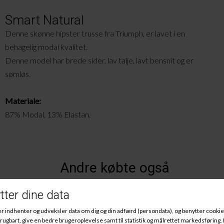
Smart Natural
Denne skønne hipster trusse fra Triumph, er lavet i en
behagelig modal kvalitet.
Denne model har brede sider, lav talje, lavt bensnit og er
sømløs.
Materiale:
87% Modal, 13% Elastan.
Andre købte også