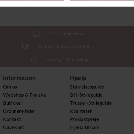
DKK 149,00
DKK 149,00
Gratis indpakning
Fri fragt ved køb over 500kr.
Levering 1-3 hverdage
Information
Hjælp
Om os
Størrelsesguide
Webshop & Fysiske
BH-Styleguide
Butikker
Trusser-Styleguide
Grønnere tider
Kvaliteter
Kontakt
Produktpleje
Gavekort
Hjælp til ham