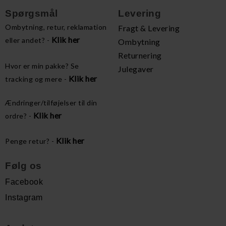
Spørgsmål
Levering
Ombytning, retur, reklamation
Fragt & Levering
Klik her
eller andet? -
Ombytning
Returnering
Hvor er min pakke? Se
Julegaver
Klik her
tracking og mere -
Ændringer/tilføjelser til din
Klik her
ordre? -
Klik her
Penge retur? -
Følg os
Facebook
Instagram