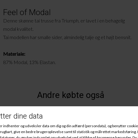
Feel of Modal
Denne skønne tai trusse fra Triumph, er lavet i en behagelig
modal kvalitet.
Tai modellen har smalle sider, almindelig talje og et højt bensnit.
Materiale:
87% Modal, 13% Elastan.
Andre købte også