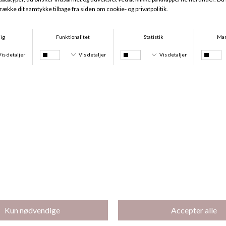
Essential Hipster, Velvet Chocolate
Essential Minimizer TWX, Velvet Chocolate
DKK 229,00
DKK 479,00
Køb 3 stk for 350 kr
Køb 3 stk for 350 kr
Pretty Micro Maxi, Admiral
Pretty Micro Tai, Admiral
DKK 149,00
DKK 149,00