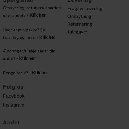
Ombytning, retur, reklamation
Fragt & Levering
Klik her
eller andet? -
Ombytning
Returnering
Hvor er min pakke? Se
Julegaver
Klik her
tracking og mere -
Ændringer/tilføjelser til din
Klik her
ordre? -
Klik her
Penge retur? -
Følg os
Facebook
Instagram
Andet