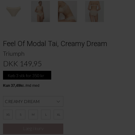
Feel Of Modal Tai, Creamy Dream
Triumph
DKK 149,95
Køb 3 stk for 350 kr
XS
S
M
L
XL