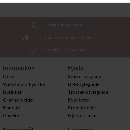
Gratis indpakning
Fri fragt ved køb over 500kr.
Levering 1-3 hverdage
Information
Hjælp
Om os
Størrelsesguide
Webshop & Fysiske
BH-Styleguide
Butikker
Trusser-Styleguide
Grønnere tider
Kvaliteter
Kontakt
Produktpleje
Gavekort
Hjælp til ham
Spørgsmål
Levering