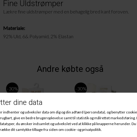
Fine Uldstrømper
Lækre fine uldstrømper med en behagelig bred kant foroven.
Materiale:
92% Uld, 6& Polyamid, 2% Elastan
Andre købte også
-30%
-30%