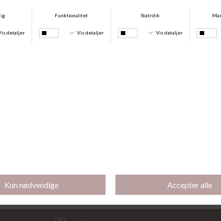
Retro Uld Ankelstrømper, Offwhite/Burgundy
Retro Uld Ankelstrømpe, Offwhite/Olive
DKK 99,00
DKK 69,30
DKK 99,00
DKK 69,30
-30%
-30%
Retro Uld Ankelstrømpe, Offwhite/Beige
Retro Uld Ankelstrømpe, Offwhite/Jeans Blue
DKK 99,00
DKK 69,30
DKK 99,00
DKK 69,30