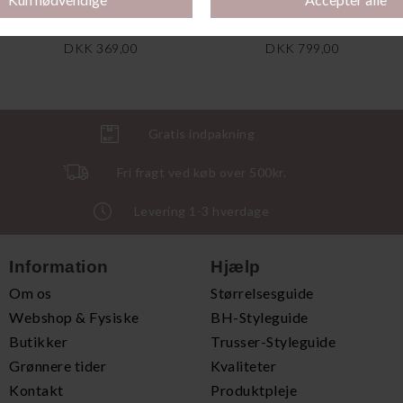
Odilly String, Wild Rose
Odilly Padded Bra, Wild Rose
DKK 369,00
DKK 799,00
Gratis indpakning
Fri fragt ved køb over 500kr.
Levering 1-3 hverdage
Information
Hjælp
Om os
Størrelsesguide
Webshop & Fysiske
BH-Styleguide
Butikker
Trusser-Styleguide
Grønnere tider
Kvaliteter
Kontakt
Produktpleje