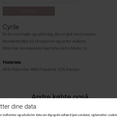
Cyrile
En bh med bøjle og vattering, den er glat med smukke
blondedetaljer på stropperne og under skålene.
Bh'en har den klassiske hjertefacon fra Marie Jo.
Materiale:
40% Polyester, 48% Polyamid, 12% Elastan.
Andre købte også