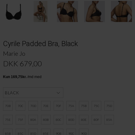
Cyrile Padded Bra, Black
Marie Jo
DKK 679,00
70B
70C
70D
70E
70F
75A
75B
75C
75D
75E
75F
80A
80B
80C
80D
80E
80F
85A
85B
85C
85D
85E
90B
90C
90D