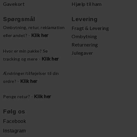
Gavekort
Hjælp til ham
Spørgsmål
Levering
Ombytning, retur, reklamation
Fragt & Levering
Klik her
eller andet? -
Ombytning
Returnering
Hvor er min pakke? Se
Julegaver
Klik her
tracking og mere -
Ændringer/tilføjelser til din
Klik her
ordre? -
Klik her
Penge retur? -
Følg os
Facebook
Instagram