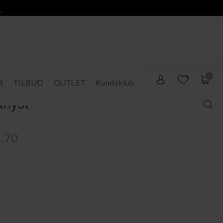
.
0
t
TILBUD
OUTLET
Kundeklub
thyst
,70