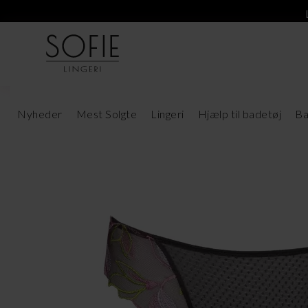
Nyheder
Mest Solgte
Lingeri
Hjælp til badetøj
Ba