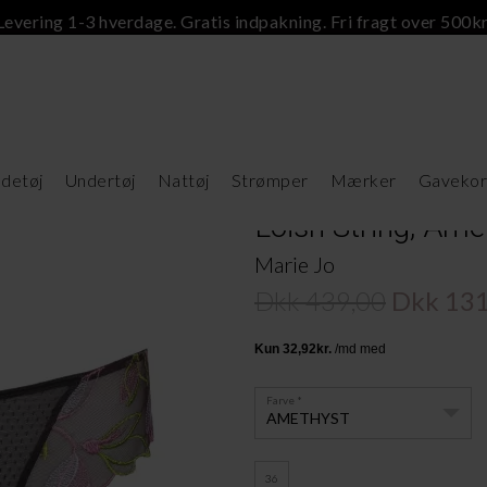
Levering 1-3 hverdage. Gratis indpakning. Fri fragt over 500kr
detøj
Undertøj
Nattøj
Strømper
Mærker
Gavekor
Loish String, Ame
Marie Jo
Dkk 439,00
Dkk 131
Farve
AMETHYST
36