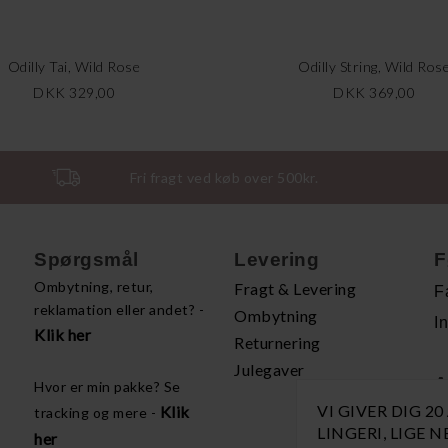
Odilly Tai, Wild Rose
Odilly String, Wild Ros
DKK 329,00
DKK 369,00
Fri fragt ved køb over 500kr.
Spørgsmål
Levering
F
Ombytning, retur,
Fragt & Levering
F
reklamation eller andet? -
Ombytning
I
Klik her
Returnering
Julegaver
A
Hvor er min pakke? Se
VI GIVER DIG 2
Klik
tracking og mere -
H
LINGERI, LIGE 
her
P