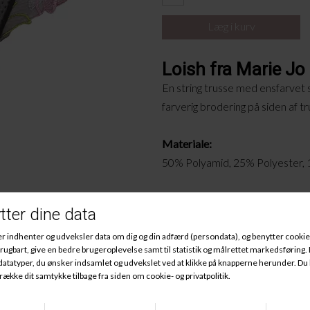
Loish fra Marie Jo
En string trusse med ensfarvet 
farverig brodering på siden af t
Materiale:
50% Polyamid, 25% Polyester,