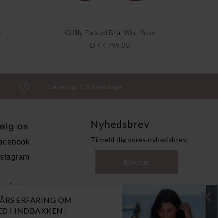
e
Odilly Padded Bra, Wild Rose
DKK 799,00
Levering 1-3 hverdage
Nyhedsbrev
ølg os
Tilmeld dig vores nyhedsbrev:
acebook
nstagram
Klik her
ndet
0 ÅRS ERFARING OM
andelsbetingelser
NED I INDBAKKEN.
ersonoplysninger