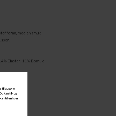
stof foran, med en smuk
russen.
 14% Elastan, 11% Bomuld