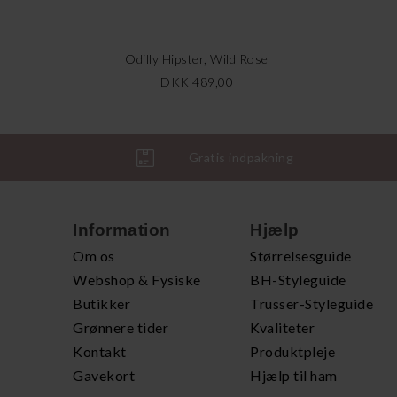
Odilly Hipster, Wild Rose
DKK 489,00
Gratis indpakning
Information
Hjælp
Om os
Størrelsesguide
Webshop & Fysiske
BH-Styleguide
Butikker
Trusser-Styleguide
Grønnere tider
Kvaliteter
Kontakt
Produktpleje
Gavekort
Hjælp til ham