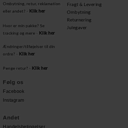
Ombytning, retur, reklamation
Fragt & Levering
Klik her
eller andet? -
Ombytning
Returnering
Hvor er min pakke? Se
Julegaver
Klik her
tracking og mere -
Ændringer/tilføjelser til din
Klik her
ordre? -
Klik her
Penge retur? -
Følg os
Facebook
Instagram
Andet
Handelsbetingelser