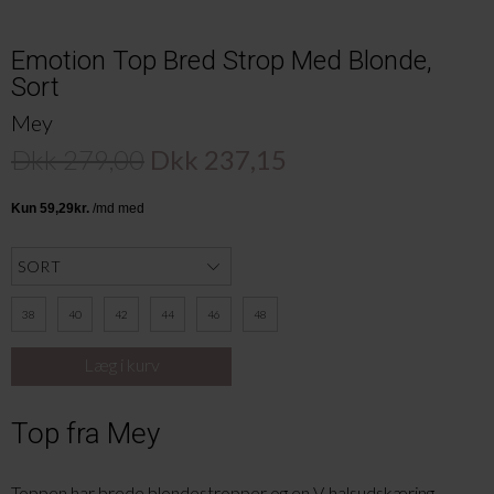
Emotion Top Bred Strop Med Blonde,
Sort
Mey
Dkk 279,00
Dkk 237,15
38
40
42
44
46
48
Top fra Mey
Toppen har brede blondestropper og en V-halsudskæring.