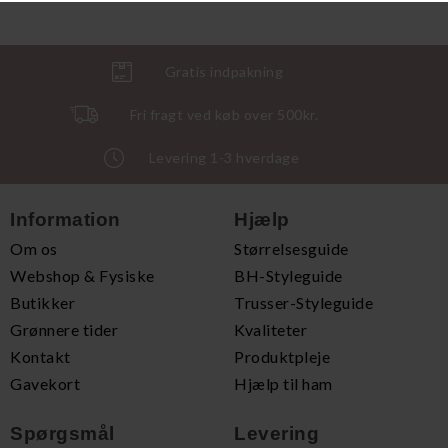
Gratis indpakning
Fri fragt ved køb over 500kr.
Levering 1-3 hverdage
Information
Hjælp
Om os
Størrelsesguide
Webshop & Fysiske
BH-Styleguide
Butikker
Trusser-Styleguide
Grønnere tider
Kvaliteter
Kontakt
Produktpleje
Gavekort
Hjælp til ham
Spørgsmål
Levering