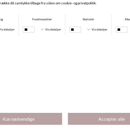
Emotion Maxi, Blossom
Pretty Joan Hipster, Breezy Blue
DKK 165,00
DKK 140,25
DKK 299,00
DKK 209,30
-30%
-30%
Pretty Joan Maxi, Breezy Blue
Pretty Joan Spacer Bh, Breezy Blue
DKK 349,00
DKK 244,30
DKK 699,00
DKK 489,30