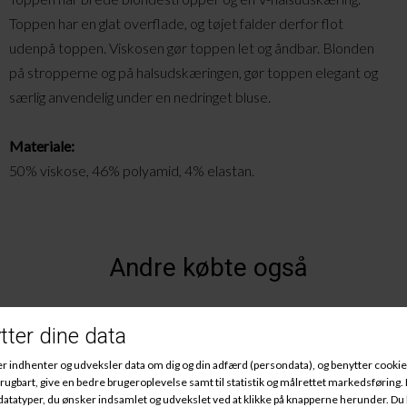
Toppen har en glat overflade, og tøjet falder derfor flot
udenpå toppen. Viskosen gør toppen let og åndbar. Blonden
på stropperne og på halsuds
kæringen,
gør toppen elegant og
særlig anvendelig under en nedringet bluse.
Materiale:
5
0% viskose, 46% polyamid, 4%
elastan.
Andre købte også
-15%
-30%