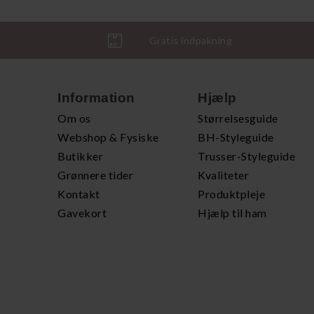
Gratis indpakning
Information
Hjælp
Om os
Størrelsesguide
Webshop & Fysiske
BH-Styleguide
Butikker
Trusser-Styleguide
Grønnere tider
Kvaliteter
Kontakt
Produktpleje
Gavekort
Hjælp til ham