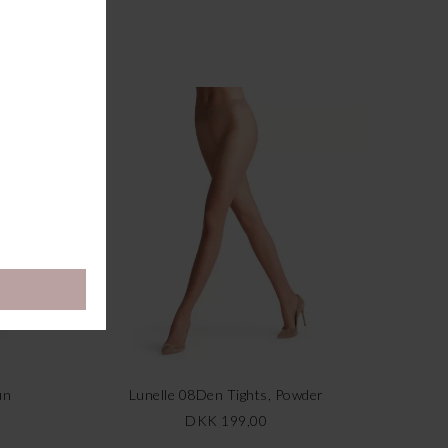
un
Lunelle 08Den Tights, Powder
DKK 199,00