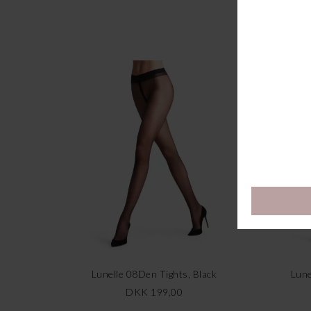
Lunelle 08Den Tights, Black
Lune
DKK 199,00