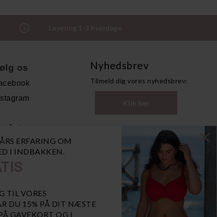
Levering 1-3 hverdage
Nyhedsbrev
ølg os
Tilmeld dig vores nyhedsbrev:
acebook
nstagram
Klik her
ndet
0 ÅRS ERFARING OM
andelsbetingelser
NED I INDBAKKEN.
ersonoplysninger
TIS
bn GDPR-popup
iaBill
G TIL VORES
R DU 15% PÅ DIT NÆSTE
 PÅ GAVEKORT OG I