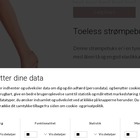
Toeless strømpebu
Denne strømpebuks er i en tynd
med åben tå og en god elastikkant
Materiale:
63% Polyamid, 37% P
olyuretha