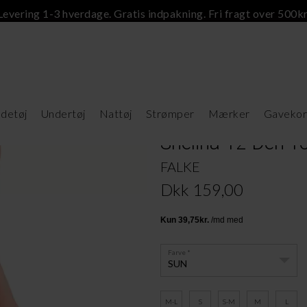
Levering 1-3 hverdage. Gratis indpakning. Fri fragt over 500kr
detøj
Undertøj
Nattøj
Strømper
Mærker
Gavekor
Shelina 12 Den To
FALKE
Dkk 159,00
Farve
SUN
M-L
S
S-M
M
L