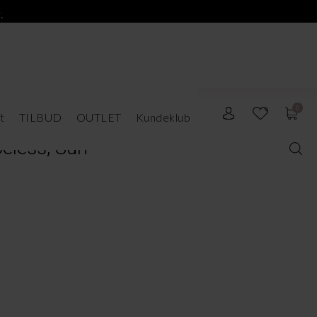
.
0
t
TILBUD
OUTLET
Kundeklub
eless, Sun