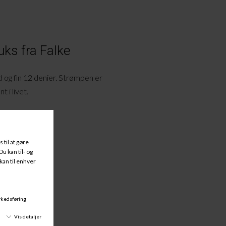
ks fra Falke
 og fin 12 denier. Strømpen er
 i livet.
nn