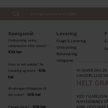
Fri fragt ved køb over 500kr.
Spørgsmål
Levering
F
Ombytning, retur,
Fragt & Levering
F
reklamation eller andet? -
Ombytning
I
Klik her
Returnering
Julegaver
A
Hvor er min pakke? Se
VI GIVER DIG 2
Klik
tracking og mere -
H
LINGERI, LIGE 
her
P
HELT GRA
Å
Ændringer/tilføjelser til
V
Klik her
din ordre? -
VED TILMELDIN
NYHEDSBREV FÅ
Klik her
KØB, DOG IKKE
Penge retur? -