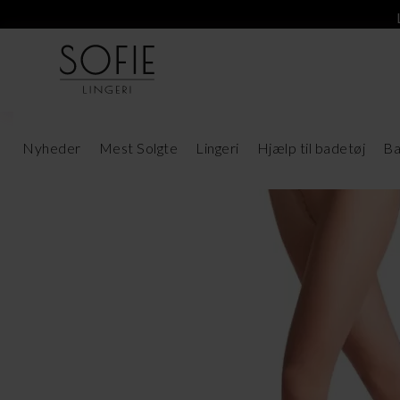
Nyheder
Mest Solgte
Lingeri
Hjælp til badetøj
Ba