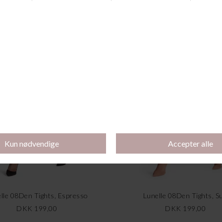
Andre købte også
lle 08Den Tights, Espresso
Lunelle 08Den Tights, S
DKK 199,00
DKK 199,00