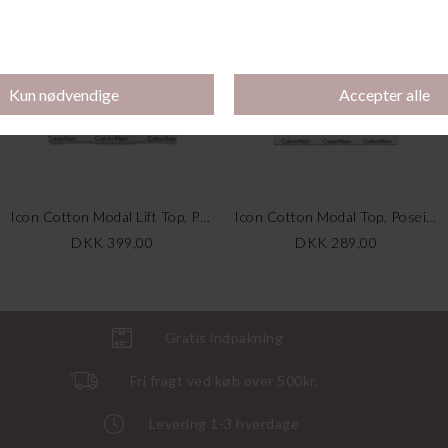
Icon Cotton Modal Lift Top, Poseidon Blue
Icon Cotton Modal Top, Poseidon Blue
DKK 399,00
DKK 289,00
Gratis indpakning
Fri fragt ved køb over 500kr.
Levering 1-3 hverdage