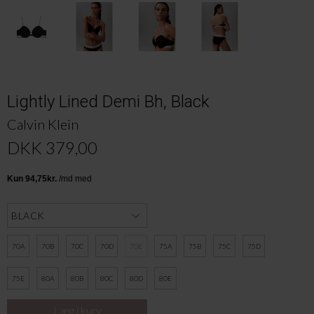
Lightly Lined Demi Bh, Black
Calvin Klein
DKK 379,00
70A
70B
70C
70D
70E
75A
75B
75C
75D
75E
80A
80B
80C
80D
80E