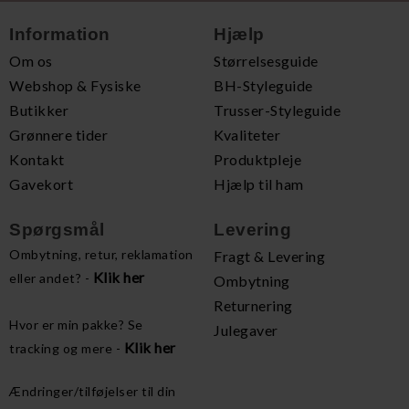
Information
Hjælp
Om os
Størrelsesguide
Webshop & Fysiske
BH-Styleguide
Butikker
Trusser-Styleguide
Grønnere tider
Kvaliteter
Kontakt
Produktpleje
Gavekort
Hjælp til ham
Spørgsmål
Levering
Ombytning, retur, reklamation
Fragt & Levering
Klik her
eller andet? -
Ombytning
Returnering
Hvor er min pakke? Se
Julegaver
Klik her
tracking og mere -
Ændringer/tilføjelser til din