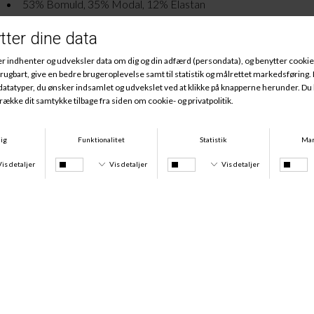
53% Bomuld, 35% Modal, 12% Elastan
Andre købte også
Icon Cotton Modal Tai, Poseidon Blue
Icon Cotton Modal String, Poseidon Blue
DKK 209,00
DKK 189,00