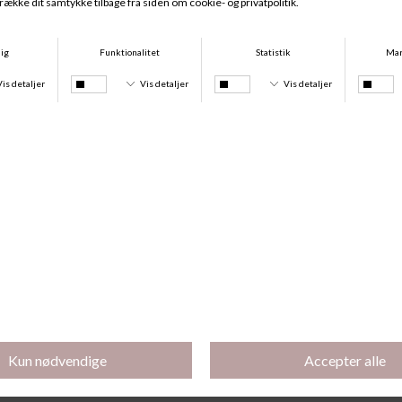
Norah Maxi, Vert Argile
Norah Hipster, Vert Argile
DKK 249,95
DKK 239,95
Norah Tai, Vert Argile
Norah Tanga, Vert Argile
DKK 239,95
DKK 239,95