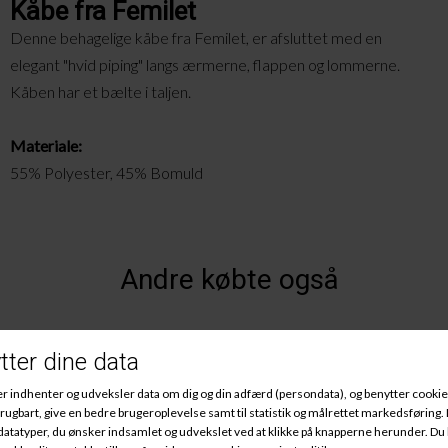
Kåbe fra Femilet
Denne behagelige kåbe fra Femilet, er afsluttet med en
elegant "hvid piping" langs ærmerne, flappen og lommerne.
Kåben har et bælte i taljen.
Materiale:
55% Polyester, 45% Bomuld
Andre købte også