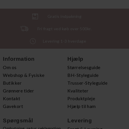
Gratis indpakning
Fri fragt ved køb over 500kr.
Levering 1-3 hverdage
Information
Hjælp
Om os
Størrelsesguide
Webshop & Fysiske
BH-Styleguide
Butikker
Trusser-Styleguide
Grønnere tider
Kvaliteter
Kontakt
Produktpleje
Gavekort
Hjælp til ham
Spørgsmål
Levering
Ombytning, retur, reklamation
Fragt & Levering