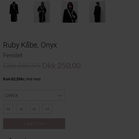
Ruby Kåbe, Onyx
Femilet
Dkk 589,95
Dkk 250,00
38
40
42
44