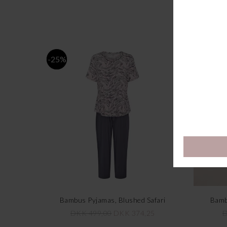
-25%
-25%
Bambus Pyjamas, Blushed Safari
Bamb
DKK 499,00
DKK 374,25
D