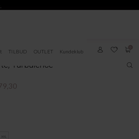
.
0
t
TILBUD
OUTLET
Kundeklub
rte, Turbulence
79,30
XXL