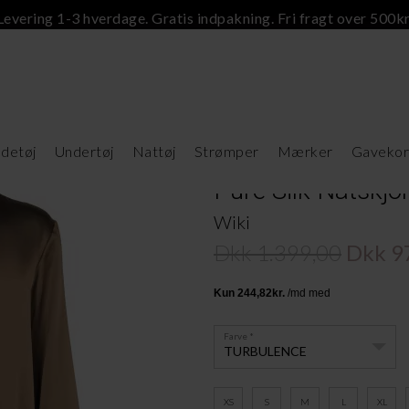
Levering 1-3 hverdage. Gratis indpakning. Fri fragt over 500kr
detøj
Undertøj
Nattøj
Strømper
Mærker
Gavekor
Pure Silk Natskjo
Wiki
Dkk 1.399,00
Dkk 9
Farve
TURBULENCE
XS
S
M
L
XL