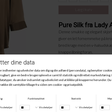
Pure Silk fra Lady
Denne smukke og elegant skjorte 
giver en let fornemmelse på kro
bred krage med en v-halsudskæ
knappeåbning foran.
OBS* Farven er vist på 2. billed
Materiale:
1
00% Silke.