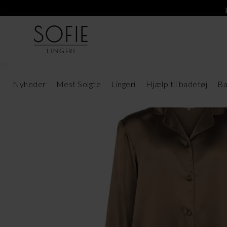
Nyheder
Mest Solgte
Lingeri
Hjælp til badetøj
Ba