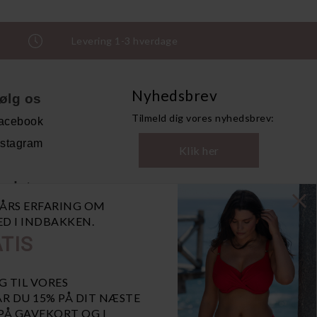
Levering 1-3 hverdage
Nyhedsbrev
ølg os
Tilmeld dig vores nyhedsbrev:
acebook
nstagram
Klik her
ndet
0 ÅRS ERFARING OM
andelsbetingelser
NED I INDBAKKEN.
ersonoplysninger
TIS
bn GDPR-popup
iaBill
G TIL VORES
R DU 15% PÅ DIT NÆSTE
 PÅ GAVEKORT OG I