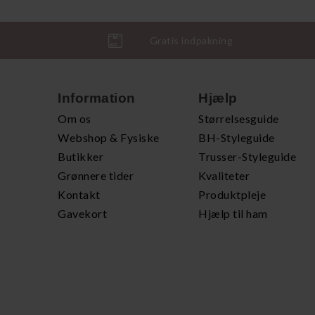
Gratis indpakning
Information
Hjælp
Om os
Størrelsesguide
Webshop & Fysiske
BH-Styleguide
Butikker
Trusser-Styleguide
Grønnere tider
Kvaliteter
Kontakt
Produktpleje
Gavekort
Hjælp til ham