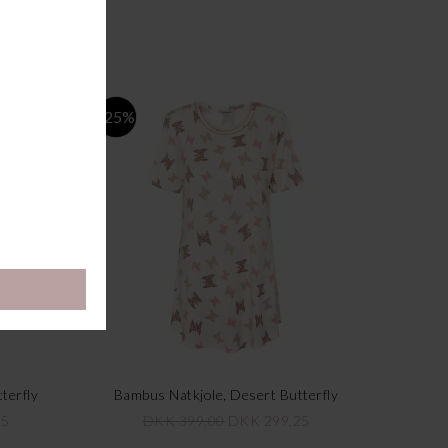
-25%
terfly
Bambus Natkjole, Desert Butterfly
25
DKK 399,00
DKK 299,25