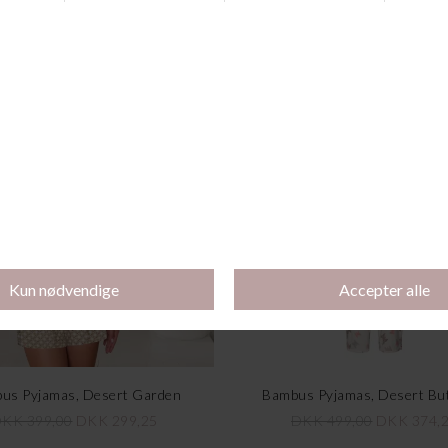
Andre købte også
-25%
us Pyjamas, Desert Garden
Bambus Pyjamas, Desert But
KK 399,00
DKK 299,25
DKK 499,00
DKK 374,