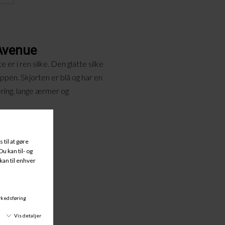
 Avenue
er i ren silke. Den glatte silke
ppen. Skjorten er blå og har en
ring, lange ærmer og
e!