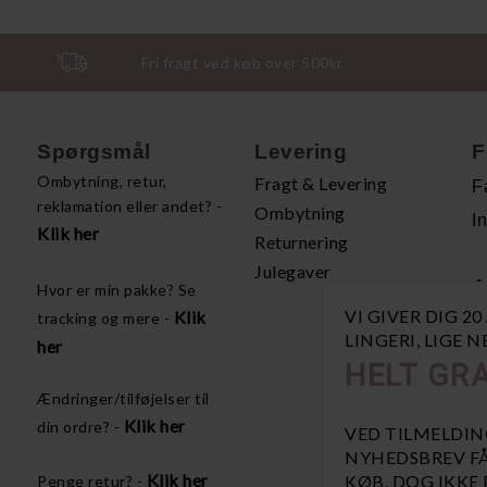
Fri fragt ved køb over 500kr.
Spørgsmål
Levering
F
Ombytning, retur,
Fragt & Levering
F
reklamation eller andet? -
Ombytning
I
Klik her
Returnering
Julegaver
A
Hvor er min pakke? Se
VI GIVER DIG 2
Klik
tracking og mere -
H
LINGERI, LIGE 
her
P
HELT GRA
Å
Ændringer/tilføjelser til
V
Klik her
din ordre? -
VED TILMELDIN
NYHEDSBREV FÅ
Klik her
KØB, DOG IKKE
Penge retur? -