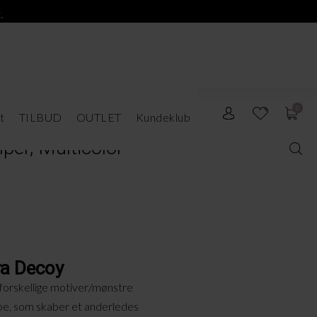
.
0
t
TILBUD
OUTLET
Kundeklub
er, Multicolor
ra Decoy
forskellige motiver/mønstre
pe, som skaber et anderledes