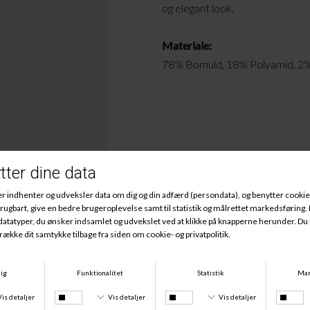
og elegant look.
Materiale:
78% Bomuld, 18% Polyamid, 2% 