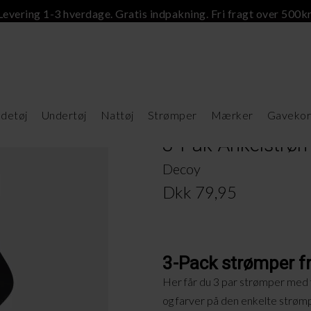
Levering 1-3 hverdage. Gratis indpakning. Fri fragt over 500kr
detøj
Undertøj
Nattøj
Strømper
Mærker
Gavekor
3-Pak Ankelstrømp
Decoy
Dkk 79,95
3-Pack strømper f
Her får du 3 par strømper med 
og farver på den enkelte strøm