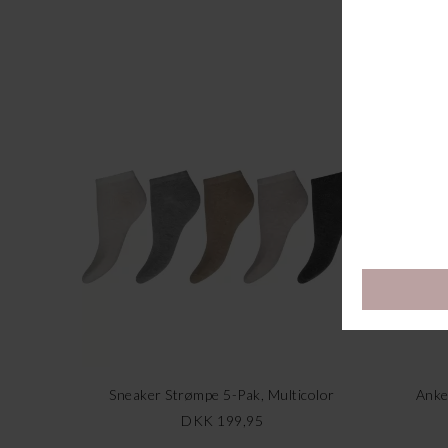
Sneaker Strømpe 5-Pak, Multicolor
Anke
DKK 199,95