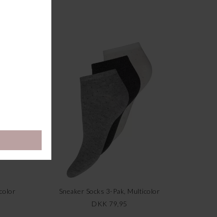
color
Sneaker Socks 3-Pak, Multicolor
DKK 79,95