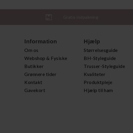
Gratis indpakning
Information
Hjælp
Om os
Størrelsesguide
Webshop & Fysiske
BH-Styleguide
Butikker
Trusser-Styleguide
Grønnere tider
Kvaliteter
Kontakt
Produktpleje
Gavekort
Hjælp til ham