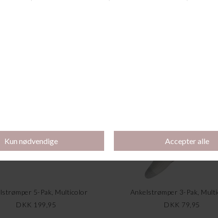
Andre købte også
lstrømper 5-Pak, Multicolor
Ankelstrømper 3-Pak, Multi
DKK 199,95
DKK 79,95