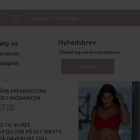
Levering 1-3 hverdage
Nyhedsbrev
ølg os
Tilmeld dig vores nyhedsbrev:
acebook
nstagram
Klik her
ndet
0 ÅRS ERFARING OM
andelsbetingelser
NED I INDBAKKEN.
ersonoplysninger
TIS
bn GDPR-popup
iaBill
G TIL VORES
R DU 15% PÅ DIT NÆSTE
 PÅ GAVEKORT OG I