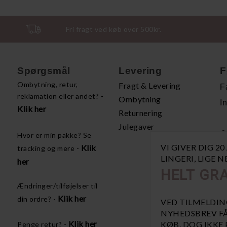
Fri fragt ved køb over 500kr.
Spørgsmål
Levering
F
Ombytning, retur,
Fragt & Levering
F
reklamation eller andet? -
Ombytning
I
Klik her
Returnering
Julegaver
A
Hvor er min pakke? Se
VI GIVER DIG 2
Klik
tracking og mere -
H
LINGERI, LIGE 
her
P
HELT GRA
Å
Ændringer/tilføjelser til
V
Klik her
din ordre? -
VED TILMELDIN
NYHEDSBREV FÅ
Klik her
KØB, DOG IKKE
Penge retur? -