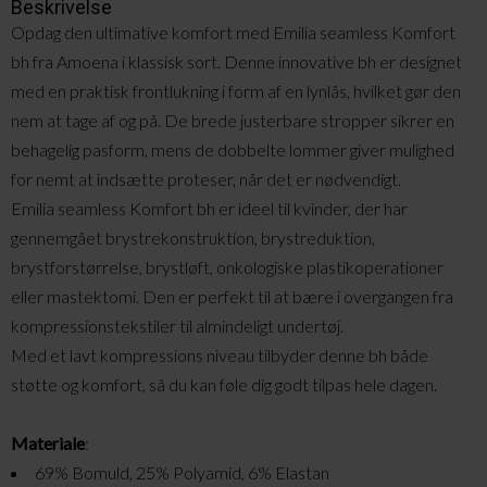
Beskrivelse
Opdag den ultimative komfort med Emilia seamless Komfort
bh fra Amoena i klassisk sort. Denne innovative bh er designet
med en praktisk frontlukning i form af en lynlås, hvilket gør den
nem at tage af og på. De brede justerbare stropper sikrer en
behagelig pasform, mens de dobbelte lommer giver mulighed
for nemt at indsætte proteser, når det er nødvendigt.
Emilia seamless Komfort bh er ideel til kvinder, der har
gennemgået brystrekonstruktion, brystreduktion,
brystforstørrelse, brystløft, onkologiske plastikoperationer
eller mastektomi. Den er perfekt til at bære i overgangen fra
kompressionstekstiler til almindeligt undertøj.
Med et lavt kompressions niveau tilbyder denne bh både
støtte og komfort, så du kan føle dig godt tilpas hele dagen.
Materiale
:
69% Bomuld, 25% Polyamid, 6% Elastan