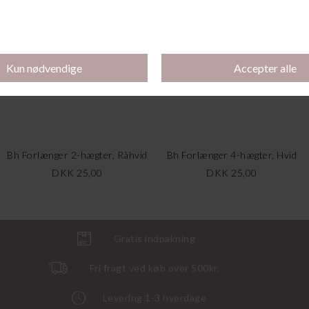
Bh Forlænger 2-hægter, Råhvid
Bh Forlænger 4-hægter, Hvid
DKK 25,00
DKK 25,00
Gratis indpakning
Fri fragt ved køb over 500kr.
Levering 1-3 hverdage