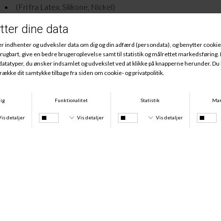
(Fri fra Latex, Silikone, Nickel)
Andre købte også
Bh Forlænger 4-hægter, Råhvid
Bh Forlænger 3-hægter, Råhvid
DKK 25,00
DKK 25,00