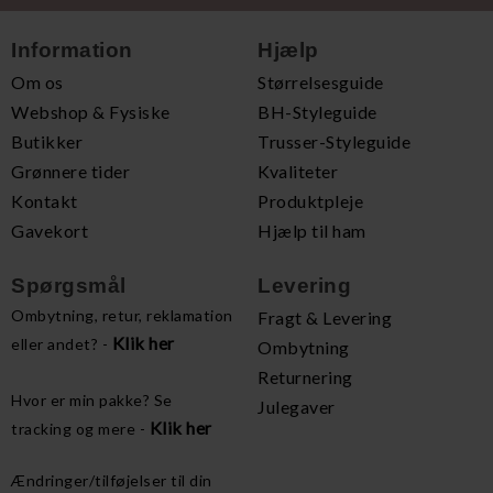
Information
Hjælp
Om os
Størrelsesguide
Webshop & Fysiske
BH-Styleguide
Butikker
Trusser-Styleguide
Grønnere tider
Kvaliteter
Kontakt
Produktpleje
Gavekort
Hjælp til ham
Spørgsmål
Levering
Ombytning, retur, reklamation
Fragt & Levering
Klik her
eller andet? -
Ombytning
Returnering
Hvor er min pakke? Se
Julegaver
Klik her
tracking og mere -
Ændringer/tilføjelser til din