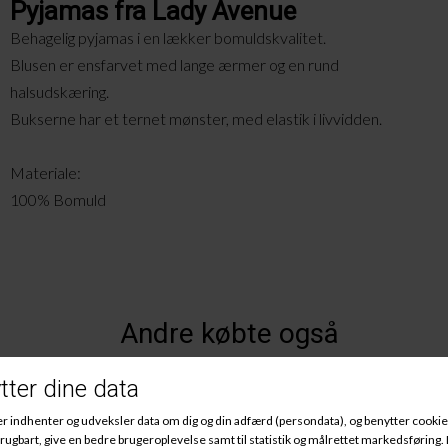
Pyjamas fra Lady Avenue
Behagelig pyjamas i en lækker bomuldskvalitet.
Blusen er ensfarvet med lange ærmer og en rund
halsudskæring.
Bukserne har et ternet mønster, med elastik i livvidden.
Materiale:
100% Bomuld
Andre købte også
-25%
-25%