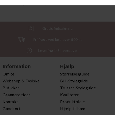
DKK 499,00
DKK 374,25
DKK 399,00
DKK 299,25
Gratis indpakning
Fri fragt ved køb over 500kr.
Levering 1-3 hverdage
Information
Hjælp
Om os
Størrelsesguide
Webshop & Fysiske
BH-Styleguide
Butikker
Trusser-Styleguide
Grønnere tider
Kvaliteter
Kontakt
Produktpleje
Gavekort
Hjælp til ham