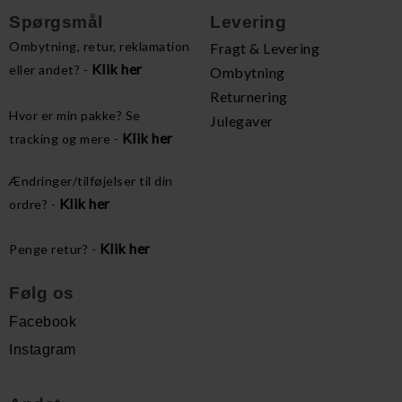
Spørgsmål
Levering
Ombytning, retur, reklamation
Fragt & Levering
Klik her
eller andet? -
Ombytning
Returnering
Hvor er min pakke? Se
Julegaver
Klik her
tracking og mere -
Ændringer/tilføjelser til din
Klik her
ordre? -
Klik her
Penge retur? -
Følg os
Facebook
Instagram