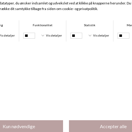
Bambus Pyjamas, Blushed Safari
Bambus Pyjamas, Desert Garden
DKK 499,00
DKK 374,25
DKK 399,00
DKK 299,25
-25%
-25%
Bambus Pyjamas, Desert Butterfly
Bambus Natkjole, Desert Butterfly