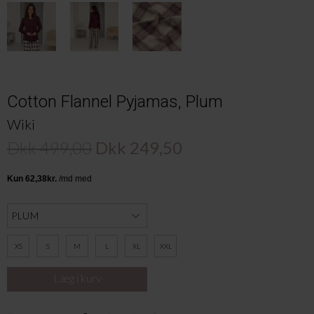
Cotton Flannel Pyjamas, Plum
Wiki
Dkk 499,00
Dkk 249,50
XS
S
M
L
XL
XXL