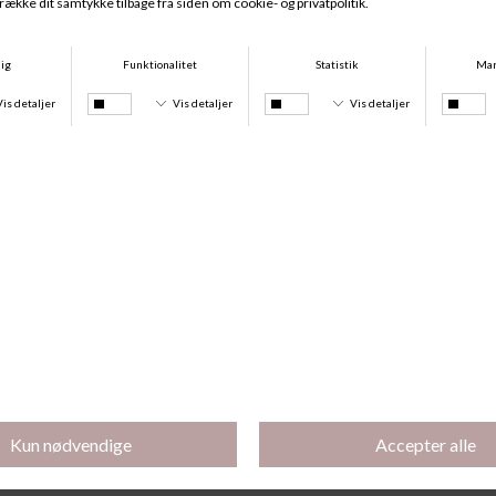
San Angel Luxury String, Water Blue
San Angel String, Water Blue
DKK 449,00
DKK 399,00
San Angel Maxi, Water Blue
San Angel Tai, Water Blue
DKK 449,00
DKK 399,00