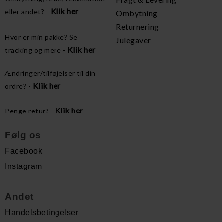
Klik her
eller andet? -
Ombytning
Returnering
Hvor er min pakke? Se
Julegaver
Klik her
tracking og mere -
Ændringer/tilføjelser til din
Klik her
ordre? -
Klik her
Penge retur? -
Følg os
Facebook
Instagram
Andet
Handelsbetingelser