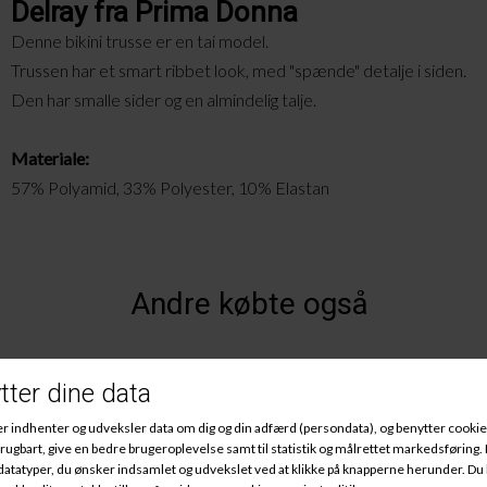
Delray fra Prima Donna
Denne bikini trusse er en tai model.
Trussen har et smart ribbet look, med "spænde" detalje i siden.
Den har smalle sider og en almindelig talje.
Materiale:
57% Polyamid, 33% Polyester, 10% Elastan
Andre købte også