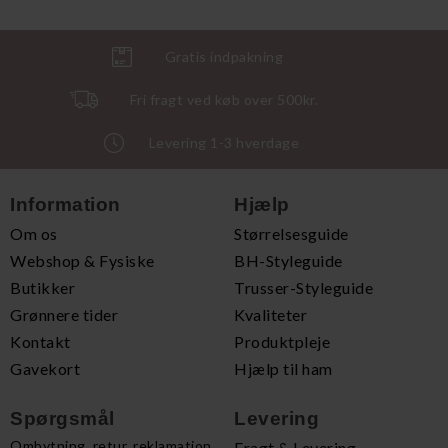
Gratis indpakning
Fri fragt ved køb over 500kr.
Levering 1-3 hverdage
Information
Hjælp
Om os
Størrelsesguide
Webshop & Fysiske
BH-Styleguide
Butikker
Trusser-Styleguide
Grønnere tider
Kvaliteter
Kontakt
Produktpleje
Gavekort
Hjælp til ham
Spørgsmål
Levering
Ombytning, retur, reklamation
Fragt & Levering