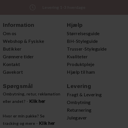
Levering 1-3 hverdage
Information
Hjælp
Om os
Størrelsesguide
Webshop & Fysiske
BH-Styleguide
Butikker
Trusser-Styleguide
Grønnere tider
Kvaliteter
Kontakt
Produktpleje
Gavekort
Hjælp til ham
Spørgsmål
Levering
Ombytning, retur, reklamation
Fragt & Levering
Klik her
eller andet? -
Ombytning
Returnering
Hvor er min pakke? Se
Julegaver
Klik her
tracking og mere -