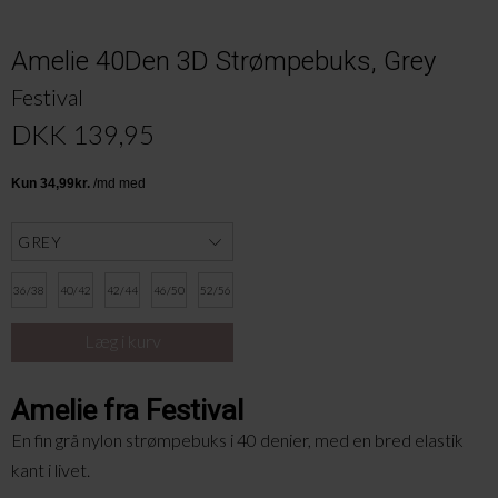
Amelie 40Den 3D Strømpebuks, Grey
Festival
DKK 139,95
36/38
40/42
42/44
46/50
52/56
Amelie fra Festival
En fin grå nylon strømpebuks
i 40 denier, med
en bred elastik
kant i livet
.