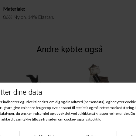
M
ateriale:
86% Nylon, 14% E
lastan
.
Andre købte også
Tights Square 70Den, Black
Bomulds Sneaker 3Pak, Offwhite/Sand/Brun