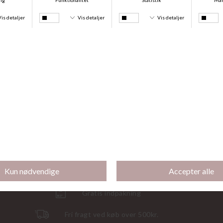
DKK 199,95
DKK 120,00
Floss Viskose 3Pak, Offwhite/Sand/brun
Amelie Leggings Capri 40 Den, Forrest
DKK 179,95
DKK 130,00
Gratis indpakning
Fri fragt ved køb over 500kr.