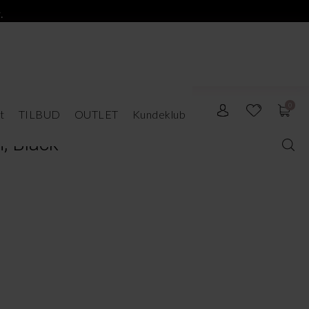
.
0
t
TILBUD
OUTLET
Kundeklub
i, Black