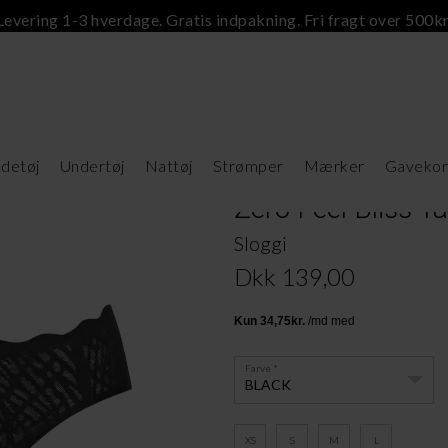
Levering 1-3 hverdage. Gratis indpakning. Fri fragt over 500kr
detøj
Undertøj
Nattøj
Strømper
Mærker
Gavekor
Zero Feel Bliss Ta
Sloggi
Dkk 139,00
Farve
BLACK
XS
S
M
L