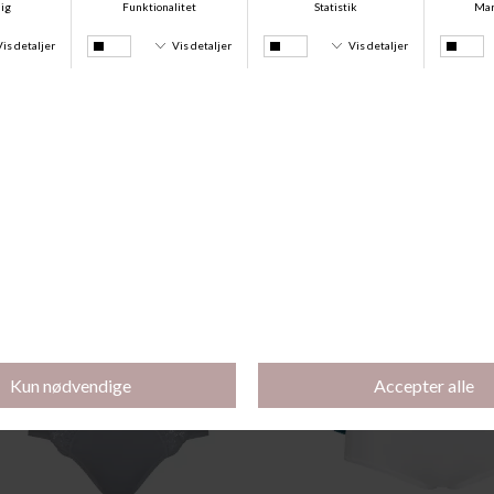
76% Polyamid, 24% Elastan
Andre købte også
-39%