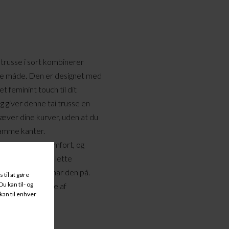
 trusse i sort kombinerer
de måde. Den er designet med
et feminint touch til dit
 giver denne tai trusse en
æver dine kurver, uden at du
amme kanter.
på kvalitet og komfort, og
e. Den bløde og lette
e mærker, at du har den på.
 fest eller slappe af