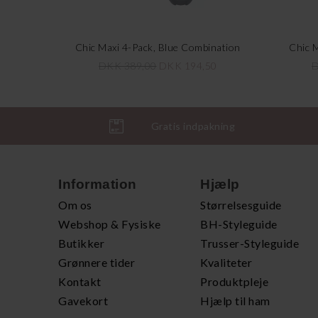
Chic Maxi 4-Pack, Blue Combination
Chic M
DKK 389,00
DKK 194,50
D
Gratis indpakning
Information
Hjælp
Om os
Størrelsesguide
Webshop & Fysiske
BH-Styleguide
Butikker
Trusser-Styleguide
Grønnere tider
Kvaliteter
Kontakt
Produktpleje
Gavekort
Hjælp til ham