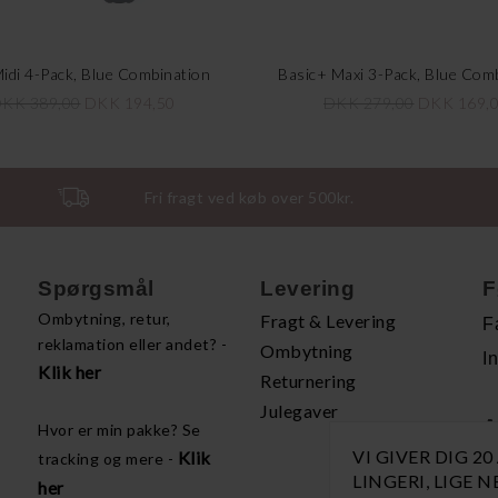
idi 4-Pack, Blue Combination
Basic+ Maxi 3-Pack, Blue Com
KK 389,00
DKK 194,50
DKK 279,00
DKK 169,
Fri fragt ved køb over 500kr.
Spørgsmål
Levering
F
Ombytning, retur,
Fragt & Levering
F
reklamation eller andet? -
Ombytning
I
Klik her
Returnering
Julegaver
A
Hvor er min pakke? Se
VI GIVER DIG 2
Klik
tracking og mere -
H
LINGERI, LIGE 
her
P