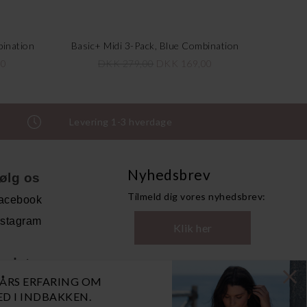
bination
Basic+ Midi 3-Pack, Blue Combination
00
DKK 279,00
DKK 169,00
Levering 1-3 hverdage
Nyhedsbrev
ølg os
Tilmeld dig vores nyhedsbrev:
acebook
nstagram
Klik her
ndet
0 ÅRS ERFARING OM
andelsbetingelser
NED I INDBAKKEN.
ersonoplysninger