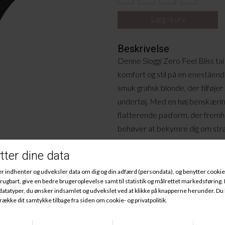
Beskrivelse
Denne Sloggi Zero Feel Bliss tai
komfort og stil på en eneståen
smuk grafisk blonde, der tilføjer 
undertøj. Med en høj benskæring
flatterende pasform, der fremh
behøver at bekymre dig om str
Sloggi er kendt for deres fokus 
denne trusse er ingen undtagels
materiale gør, at du næsten ikk
Uanset om du skal på arbejde, til
derhjemme.
Materiale
: