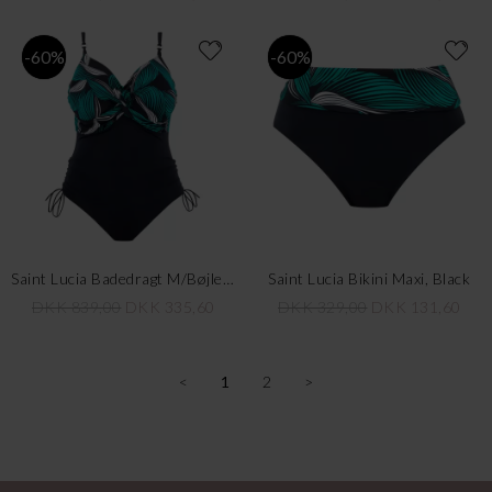
-60%
-60%
Saint Lucia Badedragt M/Bøjle, Black
Saint Lucia Bikini Maxi, Black
DKK 839,00
DKK 335,60
DKK 329,00
DKK 131,60
<
1
2
>