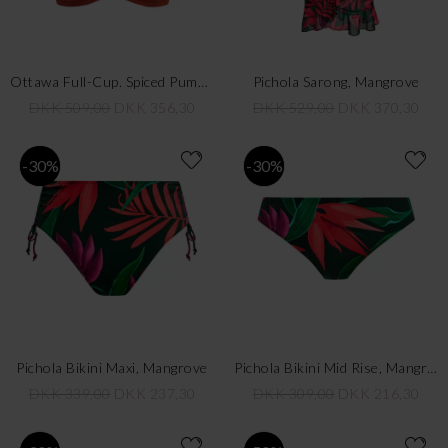
Ottawa Full-Cup. Spiced Pumpkin
Pichola Sarong, Mangrove
DKK 509,00
DKK 356,30
DKK 529,00
DKK 370,30
-30%
-30%
Pichola Bikini Maxi, Mangrove
Pichola Bikini Mid Rise, Mangrove
DKK 339,00
DKK 237,30
DKK 309,00
DKK 216,30