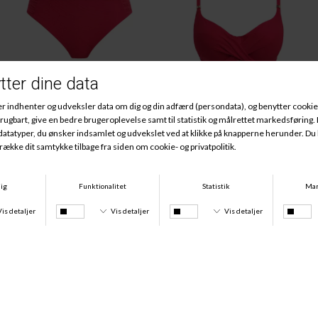
Ottawa Tai Bikini, Radiant Red
Ottawa Full-Cup. Radiant Red
DKK 309,00
DKK 216,30
DKK 509,00
DKK 356,30
-60%
-60%