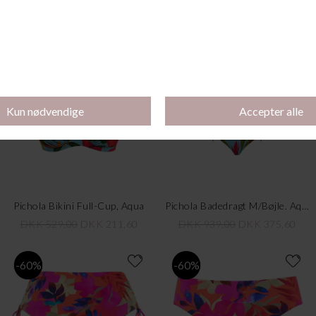
Pichola Bikini Maxi, Aqua
Pichola Bikini Mid Rise, Aqua
DKK 339,00
DKK 135,60
DKK 309,00
DKK 123,60
-60%
-60%
Pichola Bikini Full-Cup, Aqua
Pichola Badedragt M/Bøjle. Aqua
DKK 529,00
DKK 211,60
DKK 939,00
DKK 375,60
-60%
-60%