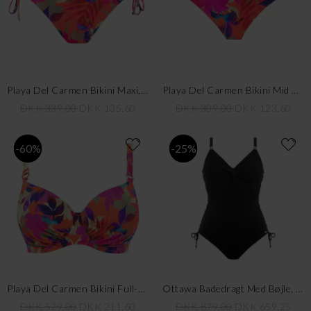
Playa Del Carmen Bikini Maxi, Beach Party
Playa Del Carmen Bikini Mid Rise, Beach Party
DKK 339,00
DKK 135,60
DKK 309,00
DKK 123,60
-60%
-25%
Playa Del Carmen Bikini Full-Cup, Beach Party
Ottawa Badedragt Med Bøjle, Black
DKK 529,00
DKK 211,60
DKK 879,00
DKK 659,25