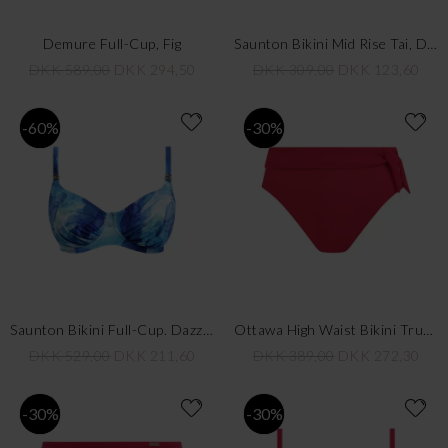
Demure Full-Cup, Fig
Saunton Bikini Mid Rise Tai, Dazzling Blue
DKK 589,00
DKK 294,50
DKK 309,00
DKK 123,60
-60%
-30%
Saunton Bikini Full-Cup. Dazzling Blue
Ottawa High Waist Bikini Trusse, Radiant Red
DKK 529,00
DKK 211,60
DKK 389,00
DKK 272,30
-30%
-30%