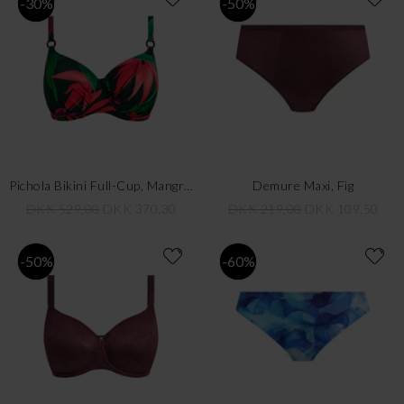
-30%
-50%
Pichola Bikini Full-Cup, Mangrove
Demure Maxi, Fig
DKK 529,00
DKK 370,30
DKK 219,00
DKK 109,50
-50%
-60%