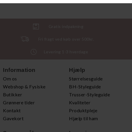
Gratis indpakning
Fri fragt ved køb over 500kr.
Levering 1-3 hverdage
Information
Hjælp
Om os
Størrelsesguide
Webshop & Fysiske
BH-Styleguide
Butikker
Trusser-Styleguide
Grønnere tider
Kvaliteter
Kontakt
Produktpleje
Gavekort
Hjælp til ham