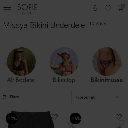
0
Missya Bikini Underdele
10 Varer
Filtre
-20%
-25%