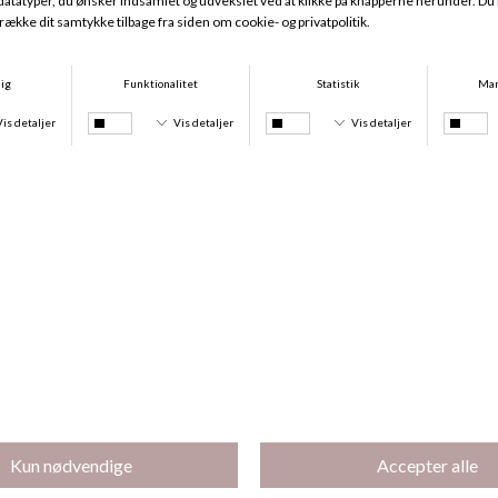
Lilyan Bikini Tai, Rose Blush
Nura Bikini Tai Gold, Summer Feelings
DKK 229,95
DKK 50,00
DKK 249,95
DKK 75,00
50,-
-70%
Nura Bikini Tai, Palm Print
Lucca Tai, Ivory
DKK 249,95
DKK 75,00
DKK 249,95
DKK 50,00