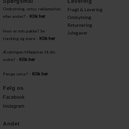
Spørgsmål
Levering
Ombytning, retur, reklamation
Fragt & Levering
Klik her
eller andet? -
Ombytning
Returnering
Hvor er min pakke? Se
Julegaver
Klik her
tracking og mere -
Ændringer/tilføjelser til din
Klik her
ordre? -
Klik her
Penge retur? -
Følg os
Facebook
Instagram
Andet