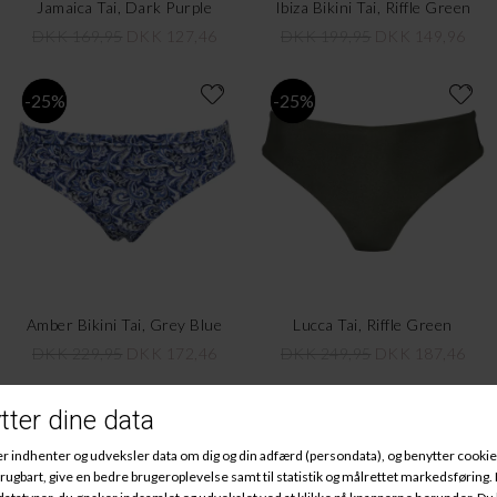
Jamaica Tai, Dark Purple
Ibiza Bikini Tai, Riffle Green
DKK 169,95
DKK 127,46
DKK 199,95
DKK 149,96
-25%
-25%
Amber Bikini Tai, Grey Blue
Lucca Tai, Riffle Green
DKK 229,95
DKK 172,46
DKK 249,95
DKK 187,46
50,-
-70%