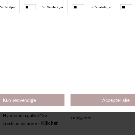
Levering 1-3 hverdage
Information
Hjælp
Om os
Størrelsesguide
Webshop & Fysiske
BH-Styleguide
Butikker
Trusser-Styleguide
Grønnere tider
Kvaliteter
Kontakt
Produktpleje
Gavekort
Hjælp til ham
Spørgsmål
Levering
Ombytning, retur, reklamation
Fragt & Levering
Klik her
eller andet? -
Ombytning
Returnering
Hvor er min pakke? Se
Julegaver
Klik her
tracking og mere -