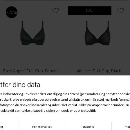
100,-
-70%
Back Appeal Full-Cup, Ponderosa Pine
Halo Lace Full-Cup, Black
DKK 619,00
DKK 185,70
DKK 460,00
DKK 100,00
Gratis indpakning
Fri fragt ved køb over 500kr.