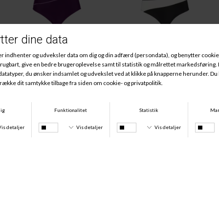
Daniella Badedragt, Purple/Lavendel
Bianca Badedragt, Black/White
DKK 499,00
DKK 549,00
Regina Badedragt M/ben, Navy/Aqua
Regina Badedragt M/Ben, Black/ White
DKK 499,00
DKK 499,00