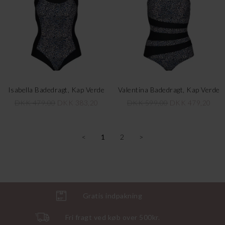
Isabella Badedragt, Kap Verde
Valentina Badedragt, Kap Verde
DKK 479,00
DKK 383,20
DKK 599,00
DKK 479,20
<
1
2
>
Gratis indpakning
Fri fragt ved køb over 500kr.