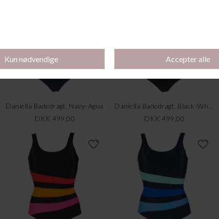
Daniella Badedragt, Navy-Agua
Daniella Badedragt, Black-White
DKK 499,00
DKK 499,00