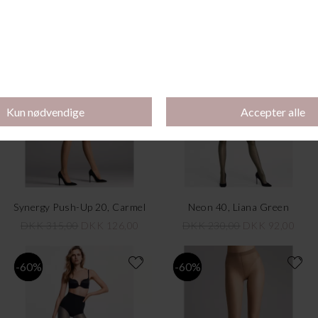
DoraleeTights, Black
Nude 8, Fairly Light
DKK 305,00
DKK 100,00
DKK 275,00
DKK 110,00
-60%
-60%
Synergy Push-Up 20, Carmel
Neon 40, Liana Green
DKK 315,00
DKK 126,00
DKK 230,00
DKK 92,00
-60%
-60%