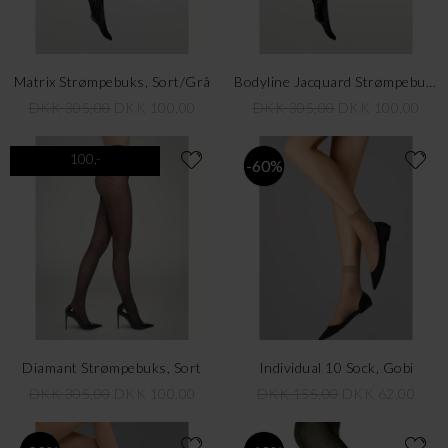
Matrix Strømpebuks, Sort/Grå
Bodyline Jacquard Strømpebuks, Sort
DKK 305,00
DKK 100,00
DKK 305,00
DKK 100,00
100,-
-60%
Diamant Strømpebuks, Sort
Individual 10 Sock, Gobi
DKK 305,00
DKK 100,00
DKK 155,00
DKK 62,00