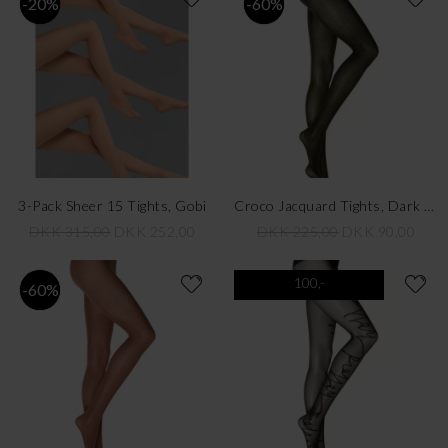
-20%
-60%
3-Pack Sheer 15 Tights, Gobi
Croco Jacquard Tights, Dark Earth Green
DKK 315,00
DKK 252,00
DKK 225,00
DKK 90,00
100,-
-60%