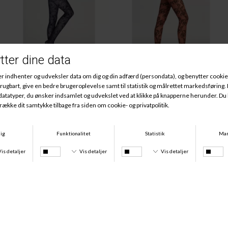
Laura Tights, Midnight
Doralee Tights, Acai/Black
DKK 305,00
DKK 100,00
DKK 305,00
DKK 100,00
100,-
-60%