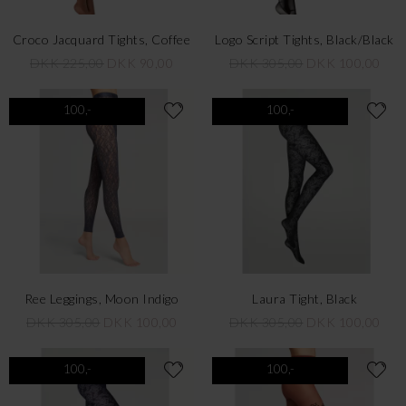
Croco Jacquard Tights, Coffee
Logo Script Tights, Black/Black
DKK 225,00
DKK 90,00
DKK 305,00
DKK 100,00
100,-
100,-
Ree Leggings, Moon Indigo
Laura Tight, Black
DKK 305,00
DKK 100,00
DKK 305,00
DKK 100,00
100,-
100,-