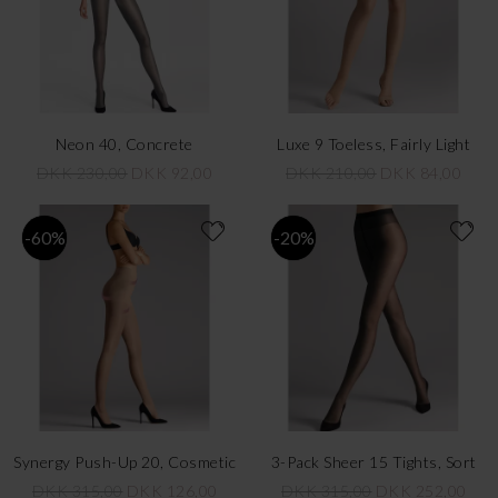
Neon 40, Concrete
Luxe 9 Toeless, Fairly Light
DKK 230,00
DKK 92,00
DKK 210,00
DKK 84,00
-60%
-20%
Synergy Push-Up 20, Cosmetic
3-Pack Sheer 15 Tights, Sort
DKK 315,00
DKK 126,00
DKK 315,00
DKK 252,00