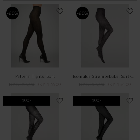
-60%
-60%
Pattern Tights, Sort
Bomulds Strømpebuks, Sort/Grå
DKK 315,00
DKK 126,00
DKK 385,00
DKK 154,00
100,-
100,-