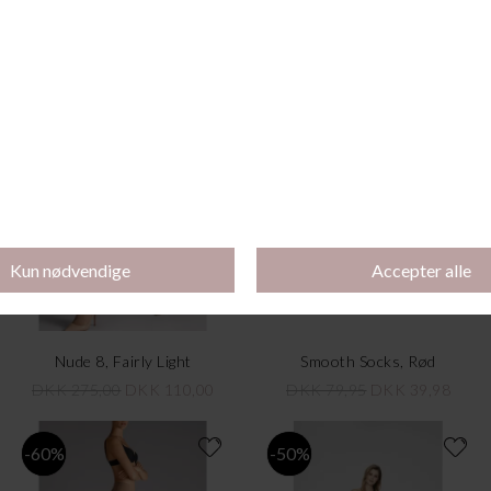
Doralee Tights, Acai/Black
DoraleeTights, Black
DKK 305,00
DKK 100,00
DKK 305,00
DKK 100,00
-60%
-50%
Nude 8, Fairly Light
Smooth Socks, Rød
DKK 275,00
DKK 110,00
DKK 79,95
DKK 39,98
-60%
-50%