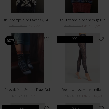
Uld Strømpe Med Damask, Blå/Råhvid
Uld Strømpe Med Snefnug, Blå
DKK 89,00
DKK 44,50
DKK 89,00
DKK 44,50
100,-
-50%
Ragsok Med Svensk Flag, Gul
Ree Leggings, Moon Indigo
DKK 89,00
DKK 44,50
DKK 305,00
DKK 100,00
100,-
100,-