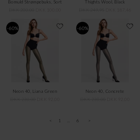
Bomuld Strømpebuks, Sort
Thights Wool, Black
DKK 200,00
DKK 100,00
DKK 249,95
DKK 187,46
-60%
-60%
Neon 40, Liana Green
Neon 40, Concrete
DKK 230,00
DKK 92,00
DKK 230,00
DKK 92,00
<
1
6
>