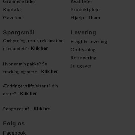
Grønnere tider
Kvaliteter
Kontakt
Produktpleje
Gavekort
Hjælp til ham
Spørgsmål
Levering
Ombytning, retur, reklamation
Fragt & Levering
Klik her
eller andet? -
Ombytning
Returnering
Hvor er min pakke? Se
Julegaver
Klik her
tracking og mere -
Ændringer/tilføjelser til din
Klik her
ordre? -
Klik her
Penge retur? -
Følg os
Facebook