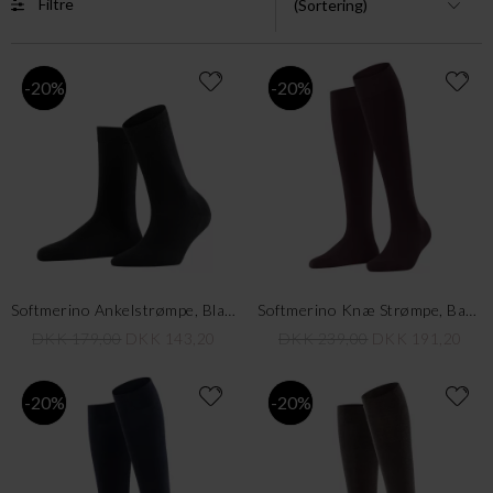
Filtre
-20%
-20%
Softmerino Ankelstrømpe, Black
Softmerino Knæ Strømpe, Barolo
DKK 179,00
DKK 143,20
DKK 239,00
DKK 191,20
-20%
-20%