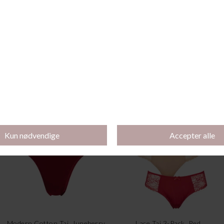
Junoo Tai, Black
Norah Tai, Poppy Red
DKK 439,00
DKK 131,70
DKK 219,95
DKK 65,99
-60%
-30%
Modern Cotton Tai, Juneberry
Lace Tai 3-Pack, Red