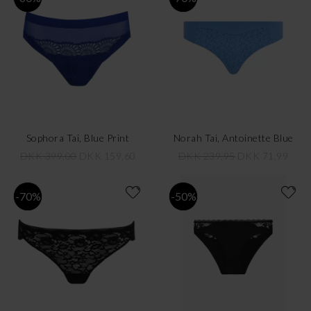
Sophora Tai, Blue Print
Norah Tai, Antoinette Blue
DKK 399,00
DKK 159,60
DKK 239,95
DKK 71,99
-70%
-50%