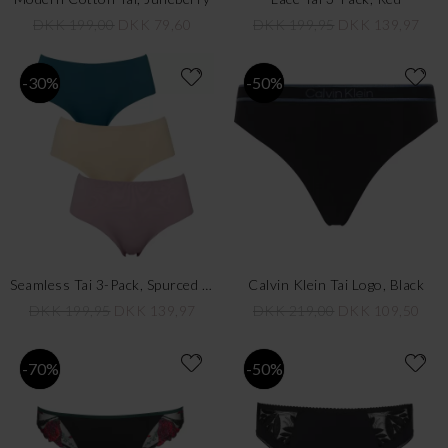
DKK 199,00
DKK 79,60
DKK 199,95
DKK 139,97
-30%
-50%
Seamless Tai 3-Pack, Spurced Up Green
Calvin Klein Tai Logo, Black
DKK 199,95
DKK 139,97
DKK 219,00
DKK 109,50
-70%
-50%