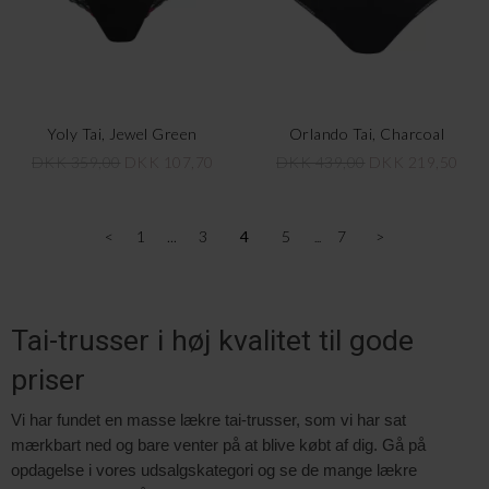
Yoly Tai, Jewel Green
Orlando Tai, Charcoal
DKK 359,00
DKK 107,70
DKK 439,00
DKK 219,50
<
1
3
4
5
7
>
Tai-trusser i høj kvalitet til gode
priser
Vi har fundet en masse lækre tai-trusser, som vi har sat
mærkbart ned og bare venter på at blive købt af dig. Gå på
opdagelse i vores udsalgskategori og se de mange lækre