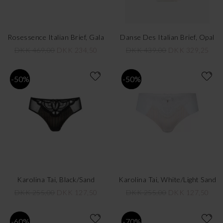
Rosessence Italian Brief, Gala
Danse Des Italian Brief, Opal
DKK 469,00
DKK 234,50
DKK 439,00
DKK 329,25
-50%
-50%
Karolina Tai, Black/Sand
Karolina Tai, White/Light Sand
DKK 255,00
DKK 127,50
DKK 255,00
DKK 127,50
-60%
-70%