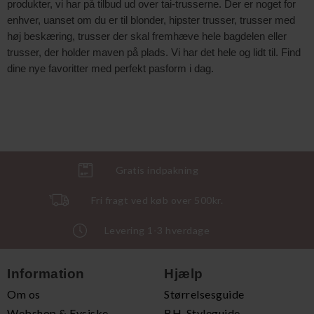
produkter, vi har på tilbud ud over tai-trusserne. Der er noget for
enhver, uanset om du er til blonder, hipster trusser, trusser med
høj beskæring, trusser der skal fremhæve hele bagdelen eller
trusser, der holder maven på plads. Vi har det hele og lidt til. Find
dine nye favoritter med perfekt pasform i dag.
Gratis indpakning
Fri fragt ved køb over 500kr.
Levering 1-3 hverdage
Information
Hjælp
Om os
Størrelsesguide
Webshop & Fysiske
BH-Styleguide