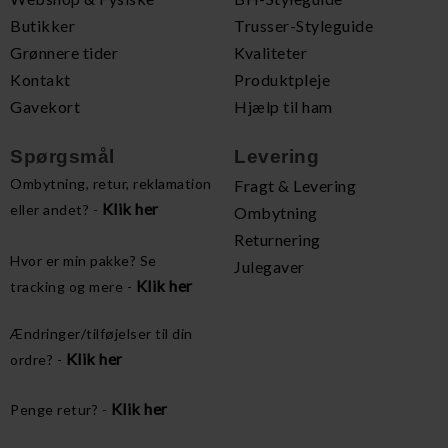
Butikker
Trusser-Styleguide
Grønnere tider
Kvaliteter
Kontakt
Produktpleje
Gavekort
Hjælp til ham
Spørgsmål
Levering
Ombytning, retur, reklamation
Fragt & Levering
Klik her
eller andet? -
Ombytning
Returnering
Hvor er min pakke? Se
Julegaver
Klik her
tracking og mere -
Ændringer/tilføjelser til din
Klik her
ordre? -
Klik her
Penge retur? -