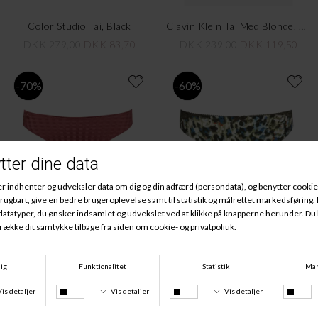
Color Studio Tai, Black
Clavin Klein Tai Med Blonde, Black
DKK 279,00
DKK 83,70
DKK 239,00
DKK 119,50
-70%
-60%
Avero Tai, Wild Ginger
Madison Tai, Olive Green
DKK 279,00
DKK 83,70
DKK 359,00
DKK 143,60
-70%
-70%