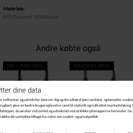
Materiale:
85% Polyamid, 15% Elastan
Andre købte også
Køb 2 stk for 500 kr.
Køb 2 stk for 500 kr.
Naturana Minimizer Blomstret, Cranberry
Naturana Minimizer, Flanell