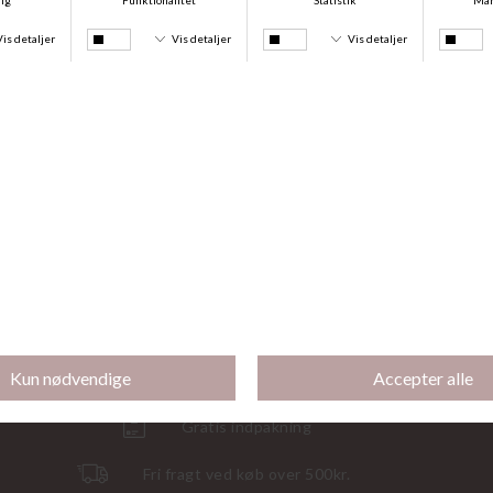
DKK 269,95
DKK 269,95
Køb 2 stk for 500 kr.
Naturana Maxi, Black
Naturana Minimizer Blomstret, Black
DKK 249,00
DKK 269,95
Gratis indpakning
Fri fragt ved køb over 500kr.