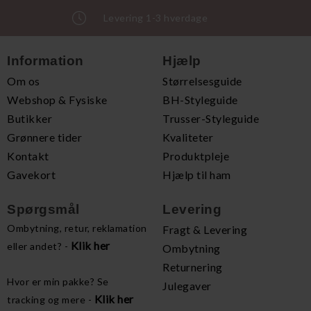
Levering 1-3 hverdage
Information
Hjælp
Om os
Størrelsesguide
Webshop & Fysiske
BH-Styleguide
Butikker
Trusser-Styleguide
Grønnere tider
Kvaliteter
Kontakt
Produktpleje
Gavekort
Hjælp til ham
Spørgsmål
Levering
Ombytning, retur, reklamation
Fragt & Levering
Klik her
eller andet? -
Ombytning
Returnering
Hvor er min pakke? Se
Julegaver
Klik her
tracking og mere -