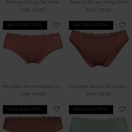
Perfectly Fit Lace Tai, White
Perfectly Fit Lace String, White
DKK 249,00
DKK 239,00
køb 3 stk for 399 kr.
køb 3 stk for 399 kr.
Microfiber Stretch Hipster, Sunfruit Fun
Microfiber Stretch Tai, Sunfruit Fun
DKK 149,00
DKK 149,00
køb 3 stk for 399 kr.
køb 3 stk for 399 kr.